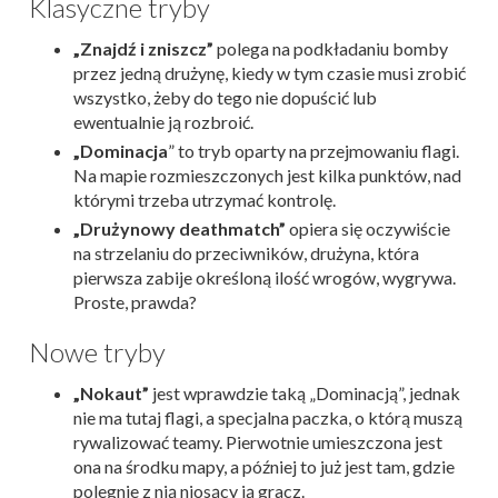
Klasyczne tryby
„Znajdź i zniszcz”
polega na podkładaniu bomby
przez jedną drużynę, kiedy w tym czasie musi zrobić
wszystko, żeby do tego nie dopuścić lub
ewentualnie ją rozbroić.
„Dominacja
” to tryb oparty na przejmowaniu flagi.
Na mapie rozmieszczonych jest kilka punktów, nad
którymi trzeba utrzymać kontrolę.
„Drużynowy deathmatch”
opiera się oczywiście
na strzelaniu do przeciwników, drużyna, która
pierwsza zabije określoną ilość wrogów, wygrywa.
Proste, prawda?
Nowe tryby
„Nokaut”
jest wprawdzie taką „Dominacją”, jednak
nie ma tutaj flagi, a specjalna paczka, o którą muszą
rywalizować teamy. Pierwotnie umieszczona jest
ona na środku mapy, a później to już jest tam, gdzie
polegnie z nią niosący ją gracz.