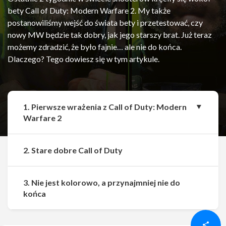
bety Call of Duty: Modern Warfare 2. My także
postanowiliśmy wejść do świata bety i przetestować, czy
nowy MW będzie tak dobry, jak jego starszy brat. Już teraz
możemy zdradzić, że było fajnie… ale nie do końca.
Dlaczego? Tego dowiesz się w tym artykule.
1. Pierwsze wrażenia z Call of Duty: Modern
Warfare 2
2. Stare dobre Call of Duty
3. Nie jest kolorowo, a przynajmniej nie do
Udostępnij
Udostępnij
końca