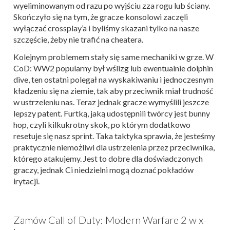
wyeliminowanym od razu po wyjściu zza rogu lub ściany.
Skończyło się na tym, że gracze konsolowi zaczęli
wyłączać crossplay’a i byliśmy skazani tylko na nasze
szczęście, żeby nie trafić na cheatera.
Kolejnym problemem stały się same mechaniki w grze. W
CoD: WW2 popularny był wślizg lub ewentualnie dolphin
dive, ten ostatni polegał na wyskakiwaniu i jednoczesnym
kładzeniu się na ziemie, tak aby przeciwnik miał trudność
w ustrzeleniu nas. Teraz jednak gracze wymyślili jeszcze
lepszy patent. Furtką, jaką udostępnili twórcy jest bunny
hop, czyli kilkukrotny skok, po którym dodatkowo
resetuje się nasz sprint. Taka taktyka sprawia, że jesteśmy
praktycznie niemożliwi dla ustrzelenia przez przeciwnika,
którego atakujemy. Jest to dobre dla doświadczonych
graczy, jednak Ci niedzielni mogą doznać pokładów
irytacji.
Zamów Call of Duty: Modern Warfare 2 w x-