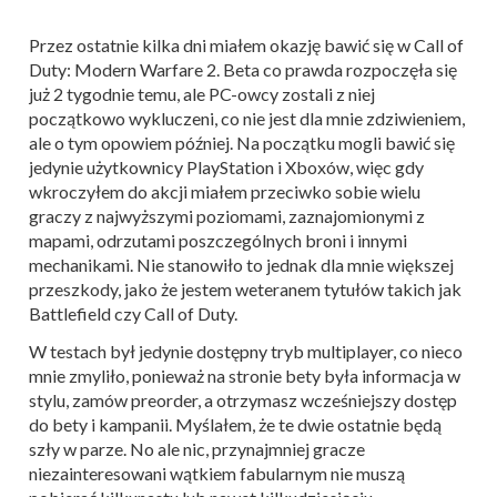
Przez ostatnie kilka dni miałem okazję bawić się w Call of
Duty: Modern Warfare 2. Beta co prawda rozpoczęła się
już 2 tygodnie temu, ale PC-owcy zostali z niej
początkowo wykluczeni, co nie jest dla mnie zdziwieniem,
ale o tym opowiem później. Na początku mogli bawić się
jedynie użytkownicy PlayStation i Xboxów, więc gdy
wkroczyłem do akcji miałem przeciwko sobie wielu
graczy z najwyższymi poziomami, zaznajomionymi z
mapami, odrzutami poszczególnych broni i innymi
mechanikami. Nie stanowiło to jednak dla mnie większej
przeszkody, jako że jestem weteranem tytułów takich jak
Battlefield czy Call of Duty.
W testach był jedynie dostępny tryb multiplayer, co nieco
mnie zmyliło, ponieważ na stronie bety była informacja w
stylu, zamów preorder, a otrzymasz wcześniejszy dostęp
do bety i kampanii. Myślałem, że te dwie ostatnie będą
szły w parze. No ale nic, przynajmniej gracze
niezainteresowani wątkiem fabularnym nie muszą