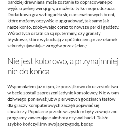
bardziej drewniana, może zostanie to dopracowane po
wyjściu pełnej wersji gry, a może to tylko moje odczucia.
Dodatkowo gra wzbogaciła się o arsenał nowych broni,
które możemy oczywiście upgradować, tak samo jak
nasze konto, zdobywając coraz to nowsze perki i gadżety.
Wśród tych ostatnich są np. terminy, czy granaty
błyskowe, które wybuchają z opóźnieniem, przez ułamek
sekundy ujawniając wrogów przez ścianę.
Nie jest kolorowo, a przynajmniej
nie do końca
Wspomniałem już o tym, że początkowo do uczestnictwa
w becie zostali zaproszeni jedynie konsolowcy. Nic w tym
dziwnego, ponieważ już w pierwszych godzinach testów
dla graczy komputerowych zaczęli pojawiać się
cheaterzy. Popularne przede wszystkim były zewnętrzne
programy zawierające aimboty czy wallhacki. Także
szybko kończyliśmy swoją przygodę, będąc