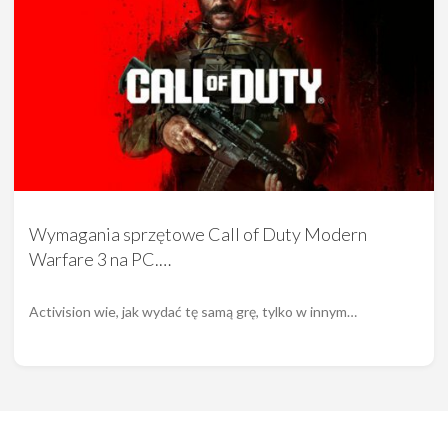
Wymagania sprzętowe Call of Duty Modern
Warfare 3 na PC.…
Activision wie, jak wydać tę samą grę, tylko w innym…