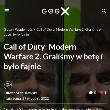
Geex
»
Wiadomości
»
Call of Duty: Modern Warfare 2. Graliśmy w
betę i było fajnie
Call of Duty: Modern
Warfare 2. Graliśmy w betę i
było fajnie
Oliwer Stanisławski
0
1
4 lata temu, 27 września 2022
Ostatnie 2 tygodnie w świecie shooterów kręciły się wokół