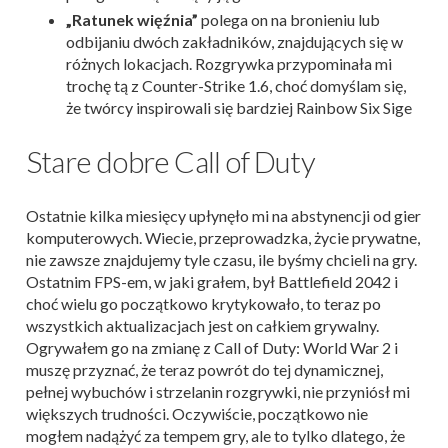
„Ratunek więźnia”
polega on na bronieniu lub
odbijaniu dwóch zakładników, znajdujących się w
różnych lokacjach. Rozgrywka przypominała mi
trochę tą z Counter-Strike 1.6, choć domyślam się,
że twórcy inspirowali się bardziej Rainbow Six Sige
Stare dobre Call of Duty
Ostatnie kilka miesięcy upłynęło mi na abstynencji od gier
komputerowych. Wiecie, przeprowadzka, życie prywatne,
nie zawsze znajdujemy tyle czasu, ile byśmy chcieli na gry.
Ostatnim FPS-em, w jaki grałem, był Battlefield 2042 i
choć wielu go początkowo krytykowało, to teraz po
wszystkich aktualizacjach jest on całkiem grywalny.
Ogrywałem go na zmianę z Call of Duty: World War 2 i
muszę przyznać, że teraz powrót do tej dynamicznej,
pełnej wybuchów i strzelanin rozgrywki, nie przyniósł mi
większych trudności. Oczywiście, początkowo nie
mogłem nadążyć za tempem gry, ale to tylko dlatego, że