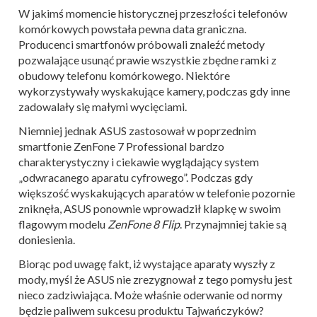
W jakimś momencie historycznej przeszłości telefonów
komórkowych powstała pewna data graniczna.
Producenci smartfonów próbowali znaleźć metody
pozwalające usunąć prawie wszystkie zbędne ramki z
obudowy telefonu komórkowego. Niektóre
wykorzystywały wyskakujące kamery, podczas gdy inne
zadowalały się małymi wycięciami.
Niemniej jednak ASUS zastosował w poprzednim
smartfonie ZenFone 7 Professional bardzo
charakterystyczny i ciekawie wyglądający system
„odwracanego aparatu cyfrowego”. Podczas gdy
większość wyskakujących aparatów w telefonie pozornie
zniknęła, ASUS ponownie wprowadził klapkę w swoim
flagowym modelu
ZenFone 8 Flip
. Przynajmniej takie są
doniesienia.
Biorąc pod uwagę fakt, iż wystające aparaty wyszły z
mody, myśl że ASUS nie zrezygnował z tego pomysłu jest
nieco zadziwiająca. Może właśnie oderwanie od normy
będzie paliwem sukcesu produktu Tajwańczyków?