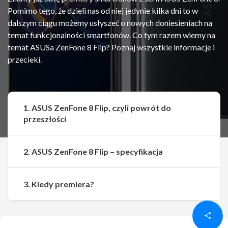
Pomimo tego, że dzieli nas od niej jedynie kilka dni to w
dalszym ciągu możemy usłyszeć o nowych doniesieniach na
temat funkcjonalności smartfonów. Co tym razem wiemy na
temat ASUSa ZenFone 8 Flip? Poznaj wszystkie informacje i
przecieki.
1. ASUS ZenFone 8 Flip, czyli powrót do
przeszłości
2. ASUS ZenFone 8 Flip – specyfikacja
Udostępnij
Udostępnij
3. Kiedy premiera?