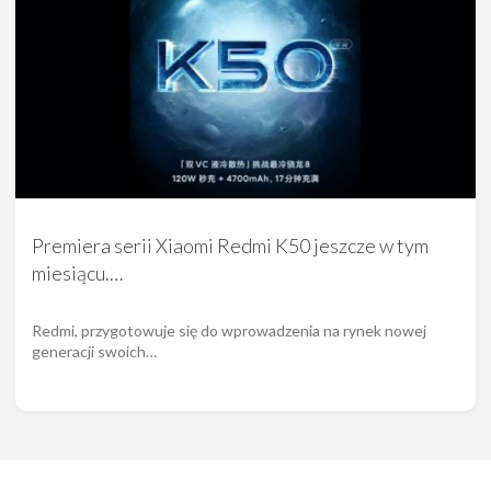
Premiera serii Xiaomi Redmi K50 jeszcze w tym
miesiącu.…
Redmi, przygotowuje się do wprowadzenia na rynek nowej
generacji swoich…