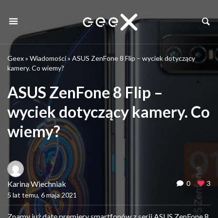
Geex
»
Wiadomości
»
ASUS ZenFone 8 Flip – wyciek dotyczący
kamery. Co wiemy?
ASUS ZenFone 8 Flip –
wyciek dotyczący kamery. Co
wiemy?
Karina Wiechniak
0
3
5 lat temu, 6 maja 2021
Znamy już datę premiery smartfonów z serii ASUS ZenFone 8.