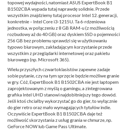
topowej wydajności, natomiast ASUS ExpertBook B1
B1502CBA wypada tutaj naprawdę solidnie. Przede
wszystkim znajdziemy tutaj procesor Intel 12. generacji,
konkretnie – Intel Core i3-1215U. Ta 6-rdzeniowa
jednostka, w połączeniu z 8 GB RAM-u (z możliwością
rozbudowy aż do 40 GB) oraz dyskiem SSD o pojemności
256 GB bez problemu sprawdzi się w użytkowaniu
typowo biurowym, zakładającym korzystanie przede
wszystkim z przeglądarki internetowej oraz pakietu
biurowego (np. Microsoft 365).
Wielu przyszłych czwartoklasistów zapewne zadaje
sobie pytanie, czy na tym sprzęcie będzie możliwe granie
w gry. Cóż, ExpertBook B1 B1502CBA nie jest laptopem
zaprojektowanym z myślą o gamingu, a zintegrowana
grafika Intel UHD stanowi najdobitniejszy tego dowód.
Jeśli ktoś chciałby wykorzystać go do gier, to wyłącznie
do gier retro oraz mało wymagających tytułów indie.
Oczywiście ExpertBook B1 B1502CBA daje też
możliwość skorzystania z usług grania w chmurze, np.
GeForce NOW lub Game Pass Ultimate.