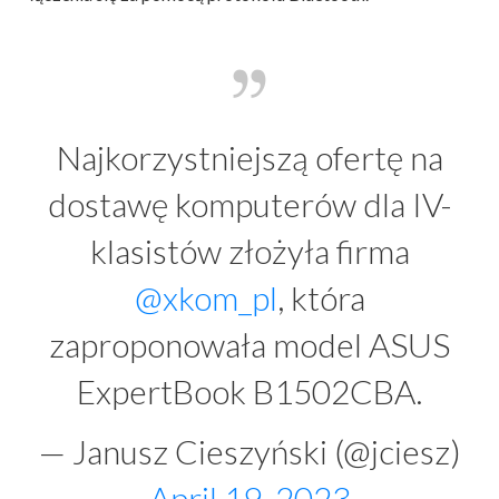
Najkorzystniejszą ofertę na
dostawę komputerów dla IV-
klasistów złożyła firma
@xkom_pl
, która
zaproponowała model ASUS
ExpertBook B1502CBA.
— Janusz Cieszyński (@jciesz)
April 19, 2023