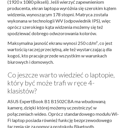
(1920 x 1080 pikseli). Jeśli wierzyć zapewnieniom
producenta, ekran laptopa wyróżnia się szerokim kątem
widzenia, wynoszącym 178 stopni. Matryca została
wykonana w technologii WV (odpowiednik IPS), więc
oprócz szerokiego kąta widzenia możemy się też
spodziewać dobrego odwzorowania kolorów.
Maksymalna jasność ekranu wynosi 250 cd/m², co jest
wartością raczej przeciętną, ale też wystarczającą dla
kogoś, kto pracuje przede wszystkim w warunkach
biurowych i domowych.
Co jeszcze warto wiedzieć o laptopie,
który być może trafi w ręce 4-
klasistów?
ASUS ExpertBook B1 B1502CBA ma wbudowaną
kamerę, dzięki której możemy uczestniczyć w
połączeniach wideo. Oprócz standardowego modułu Wi-
Fi laptop posiada również funkcję bezprzewodowego
łączenia się za pomocą protokołu Bluetooth.