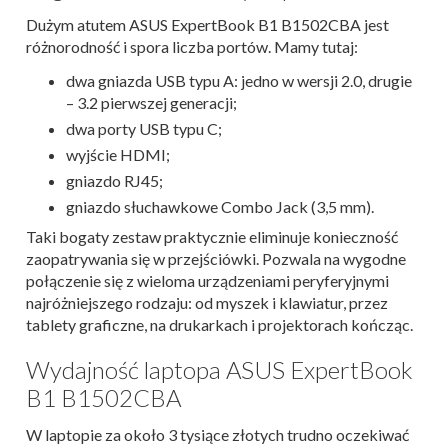
Dużym atutem ASUS ExpertBook B1 B1502CBA jest
różnorodność i spora liczba portów. Mamy tutaj:
dwa gniazda USB typu A: jedno w wersji 2.0, drugie
– 3.2 pierwszej generacji;
dwa porty USB typu C;
wyjście HDMI;
gniazdo RJ45;
gniazdo słuchawkowe Combo Jack (3,5 mm).
Taki bogaty zestaw praktycznie eliminuje konieczność
zaopatrywania się w przejściówki. Pozwala na wygodne
połączenie się z wieloma urządzeniami peryferyjnymi
najróżniejszego rodzaju: od myszek i klawiatur, przez
tablety graficzne, na drukarkach i projektorach kończąc.
Wydajność laptopa ASUS ExpertBook
B1 B1502CBA
W laptopie za około 3 tysiące złotych trudno oczekiwać