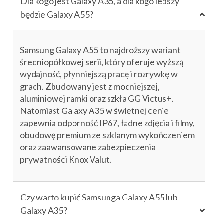
Dla kogo jest Galaxy A35, a dla kogo lepszy
będzie Galaxy A55?
Samsung Galaxy A55 to najdroższy wariant
średniopółkowej serii, który oferuje wyższą
wydajność, płynniejszą pracę i rozrywkę w
grach. Zbudowany jest z mocniejszej,
aluminiowej ramki oraz szkła GG Victus+.
Natomiast Galaxy A35 w świetnej cenie
zapewnia odporność IP67, ładne zdjęcia i filmy,
obudowę premium ze szklanym wykończeniem
oraz zaawansowane zabezpieczenia
prywatności Knox Valut.
Czy warto kupić Samsunga Galaxy A55 lub
Galaxy A35?