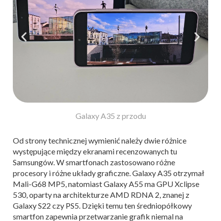
Galaxy A35 z przodu
Od strony technicznej wymienić należy dwie różnice
występujące między ekranami recenzowanych tu
Samsungów. W smartfonach zastosowano różne
procesory i różne układy graficzne. Galaxy A35 otrzymał
Mali-G68 MP5, natomiast Galaxy A55 ma GPU Xclipse
530, oparty na architekturze AMD RDNA 2, znanej z
Galaxy S22 czy PS5. Dzięki temu ten średniopółkowy
smartfon zapewnia przetwarzanie grafik niemal na