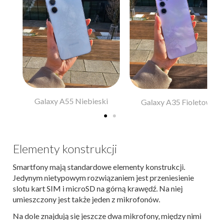
Galaxy A55 Niebieski
y
Galaxy A35 Fioletowy
Elementy konstrukcji
Smartfony mają standardowe elementy konstrukcji.
Jedynym nietypowym rozwiązaniem jest przeniesienie
slotu kart SIM i microSD na górną krawędź. Na niej
umieszczony jest także jeden z mikrofonów.
Na dole znajdują się jeszcze dwa mikrofony, między nimi