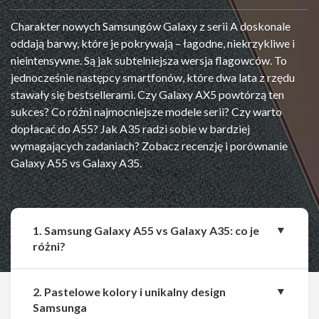
Charakter nowych Samsungów Galaxy z serii A doskonale
oddają barwy, które je pokrywają – łagodne, niekrzykliwe i
nieintensywne. Są jak subtelniejsza wersja flagowców. To
jednocześnie następcy smartfonów, które dwa lata z rzędu
stawały się bestsellerami. Czy Galaxy AX5 powtórzą ten
sukces? Co różni najmocniejsze modele serii? Czy warto
dopłacać do A55? Jak A35 radzi sobie w bardziej
wymagających zadaniach? Zobacz recenzję i porównanie
Galaxy A55 vs Galaxy A35.
1. Samsung Galaxy A55 vs Galaxy A35: co je
różni?
2. Pastelowe kolory i unikalny design
Samsunga