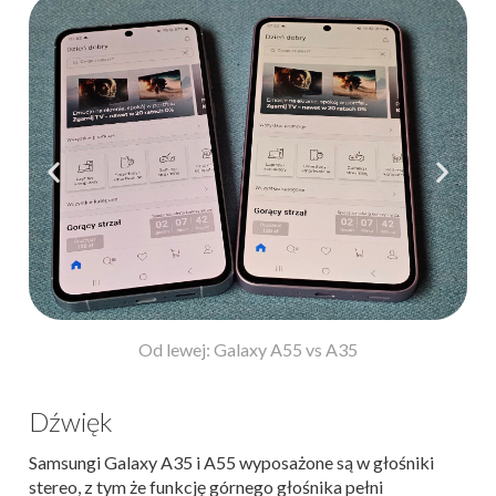
Od lewej: Galaxy A55 vs A35
Dźwięk
Samsungi Galaxy A35 i A55 wyposażone są w głośniki
stereo, z tym że funkcję górnego głośnika pełni