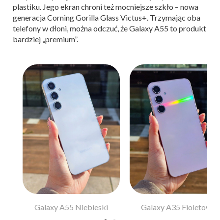
plastiku. Jego ekran chroni też mocniejsze szkło – nowa
generacja Corning Gorilla Glass Victus+. Trzymając oba
telefony w dłoni, można odczuć, że Galaxy A55 to produkt
bardziej „premium”.
y
Galaxy A55 Niebieski
Galaxy A35 Fioletowy