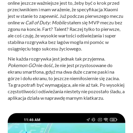
online jeszcze ważniejsze jest to, żeby być o krok przed
przeciwnikiem i mam wrażenie, że specyfikacja Xiaomi
jest w stanie to zapewnić. Już podczas pierwszego meczu
online w
Call of Duty: Mobile
stałem się MVP meczu bez
zgonu na koncie. Fart? Talent? Raczej tylko to pierwsze,
ale coś czuję, że wysokie wartości odświeżania i super
stabilna rozgrywka bez lagów mogła mi pomóc w
osiągnięciu tego sukcesu życiowego.
Nie każda rozgrywka jest jednak tak przyjemna.
Pokemon GO
nie dość, że nie jest przystosowane do
ekranu smartfona, gdyż ma dwa duże czarne paski na
górze i dołu ekranu, to jeszcze niemiłosiernie się zacina.
Ta gra potrafi być wymagająca, ale nie aż tak. Po wysokiej
częstotliwości odświeżania niestety nie pozostało śladu, a
aplikacja działa w naprawdę marnym klatkarzu.