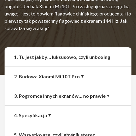
pogubić. Jednak Xiaomi Mi 10T Pro zasługuje na szczególną
uwagę – jest to bowiem flagowiec chińskiego producenta i to
pierwszy tak powszechny flagowiec z ekranem 144 Hz. Jak
sprawdza się w akcji?
1. Tu jest jakby… luksusowo, czyli unboxing
2. Budowa Xiaomi Mi 10T Pro
3. Pogromca innych ekranów… no prawie
4. Specyfikacja
5. Wszystko gra, czyli głośnik stereo