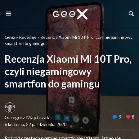
Geex
»
Recenzje
»
Recenzja Xiaomi Mi 10T Pro, czyli niegamingowy
smartfon do gamingu
Recenzja Xiaomi Mi 10T Pro,
czyli niegamingowy
smartfon do gamingu
Grzegorz Majchrzak
9
8
6 lat temu, 22 października 2020
Pośród częstych premier smartfonów Xiaomi łatwo się