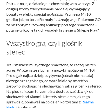
Patrząc na jej działanie, nie chce mi się w to wierzyć. Z
drugiej strony zdecydowanie bardziej wymagający i
bogaty w efekty specjalne
Asphalt 9
sunie na Mi 10T
gładko jak po torze Formuły 1. Uznaję więc Pokemon GO
za niezoptymalizowaną aplikację pod tego smartfona –
pytanie tylko, ile takich wpadek kryje się w Sklepie Play?
Wszystko gra, czyli głośnik
stereo
Jeśli szukacie muzycznego smartfona, to raczej nie ten
adres. Wrażenia ze słuchania muzyki na Xiaomi Mi 10T
Pro są jak najbardziej pozytywne, jednak nie ma tutaj
niczego szczególnego, co wyróżniałoby smartfon –
zarówno słuchając na słuchawkach, jak i z głośnika stereo.
Na plus zaliczam to, że można dostosować dźwięk do
słuchawek od Xiaomi. Niestety nie miałem jak tego
sprawdzić, ponieważ na co dzień korzystam z
Realme
Buds 2
(polecam!).