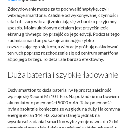
Zdecydowanie muszę za to pochwalić haptykę, czyli
wibracje smartfona. Zależnie od wykonywanej czynności
siła i obszary wibracji zmieniają się w bardzo przyjemny
sposób. Moim ulubionym detalem jest przyciśnięcie
ekranu głównego, by przejść do jego edycji. Podczas tego
zadania smartfon pokazuje animację szybko
rozszerzającego się koła, a wibracje próbują naśladować
ten ruch poprzez rozchodzenie się od centrum smartfona
aż po jego brzegi. To detal, ale bardzo efektowny.
Duża bateria i szybkie ładowanie
Duży smartfon to duża bateria i w tę prostą zależność
wpisuje się Xiaomi Mi 10T Pro. Na pokładzie ma bowiem
akumulator o pojemności 5000 mAh. Taka pojemność
była absolutnie konieczna ze względu na duży i łakomy na
energię ekran 144 Hz. Xiaomi stanęło jednak na
wysokości zadania i smartfon wytrzymuje nawet do 2 dni
normalnej pracy lub 1 dzień wyciskania siódmych potów.