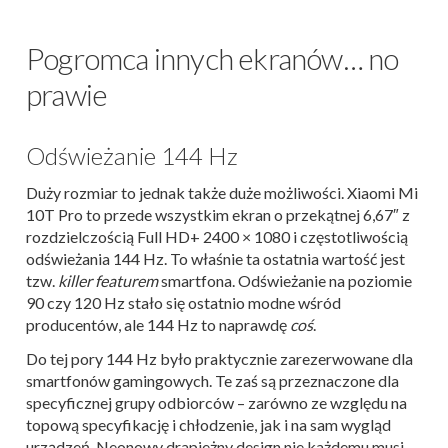
Pogromca innych ekranów… no
prawie
Odświeżanie 144 Hz
Duży rozmiar to jednak także duże możliwości. Xiaomi Mi
10T Pro to przede wszystkim ekran o przekątnej 6,67″ z
rozdzielczością Full HD+ 2400 × 1080 i częstotliwością
odświeżania 144 Hz. To właśnie ta ostatnia wartość jest
tzw.
killer featurem
smartfona. Odświeżanie na poziomie
90 czy 120 Hz stało się ostatnio modne wśród
producentów, ale 144 Hz to naprawdę
coś
.
Do tej pory 144 Hz było praktycznie zarezerwowane dla
smartfonów gamingowych. Te zaś są przeznaczone dla
specyficznej grupy odbiorców – zarówno ze względu na
topową specyfikację i chłodzenie, jak i na sam wygląd
urządzeń. Neonowy drapieżny design nie każdemu musi