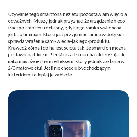
Używanie tego smartfona bez etui pozostawiam więc dla
odważnych. Muszę jednak przyznać, że urządzenie nieco
traci po założeniu ochrony, gdyż jego ramka wykonana
jest z aluminium, które jest przyjemnie zimne w dotyku i
sprawia wrażenie sami-wiecie-jakiego-produktu.
Krawędź górna i dolna jest ścięta tak, że smartfon można
postawić na biurku. Plecki urządzenia charakteryzują się
natomiast świetlnym refleksem, który jednak zasłania w
2/3 matowe etui. Jeśli nie chcecie być chodzącym
lusterkiem, to lepiej je załóżcie.