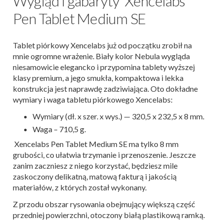
Wygląd i gabaryty Xencelabs
Pen Tablet Medium SE
Tablet piórkowy Xencelabs już od początku zrobił na
mnie ogromne wrażenie. Biały kolor Nebula wygląda
niesamowicie elegancko i przypomina tablety wyższej
klasy premium, a jego smukła, kompaktowa i lekka
konstrukcja jest naprawdę zadziwiająca. Oto dokładne
wymiary i waga tabletu piórkowego Xencelabs:
Wymiary (dł. x szer. x wys.) — 320,5 x 232,5 x 8 mm.
Waga – 710,5 g.
Xencelabs Pen Tablet Medium SE ma tylko 8 mm
grubości, co ułatwia trzymanie i przenoszenie. Jeszcze
zanim zaczniesz z niego korzystać, będziesz mile
zaskoczony delikatną, matową fakturą i jakością
materiałów, z których został wykonany.
Z przodu obszar rysowania obejmujący większą część
przedniej powierzchni, otoczony białą plastikową ramką.