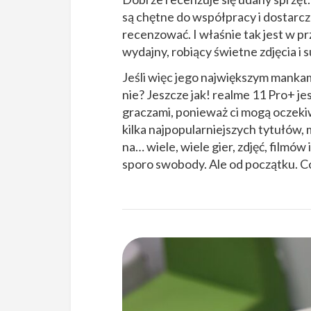
są chętne do współpracy i dostarcza
recenzować. I właśnie tak jest w p
wydajny, robiący świetne zdjęcia i 
Jeśli więc jego największym manka
nie? Jeszcze jak! realme 11 Pro+ j
graczami, ponieważ ci mogą oczekiwa
kilka najpopularniejszych tytułów,
na… wiele, wiele gier, zdjęć, filmów
sporo swobody. Ale od początku. 