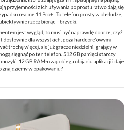
ją przyjemności z ich używania po prostu łatwo dają się
rzypadku realme 11 Pro+. To telefon prosty w obsłudze,
subiektywnie rzecz biorąc – brzydki.
mentem jest wygląd, to musi być naprawdę dobrze, czyż
est dosłownie dla wszystkich, poza hardcore’owymi
ć trochę więcej, ale już gracze niedzielni, grający w
 mogą sięgnąć po ten telefon. 512 GB pamięci starczy
 i muzyki. 12 GB RAM-u zapobiega ubijaniu aplikacji i daje
Co znajdziemy w opakowaniu?