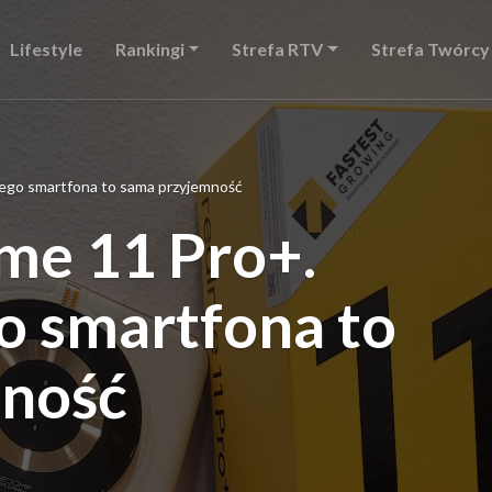
Lifestyle
Rankingi
Strefa RTV
Strefa Twórcy
tego smartfona to sama przyjemność
me 11 Pro+.
o smartfona to
mność