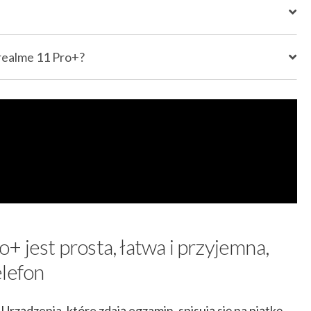
 realme 11 Pro+?
+ jest prosta, łatwa i przyjemna,
elefon
Urządzenia, które zdają egzamin, spisują się na piątkę,