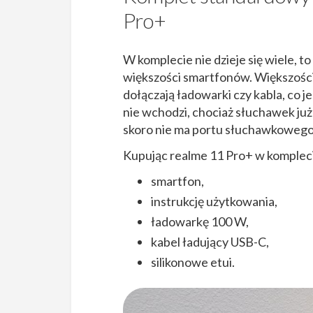
Pro+
W komplecie nie dzieje się wiele, 
większości smartfonów. Większości
dołączają ładowarki czy kabla, co 
nie wchodzi, chociaż słuchawek już
skoro nie ma portu słuchawkoweg
Kupując realme 11 Pro+ w kompleci
smartfon,
instrukcję użytkowania,
ładowarkę 100 W,
kabel ładujący USB-C,
silikonowe etui.