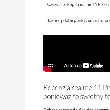
Czy warto kupić realme 11 Pro+?
Jakie są słabe punkty smartfona
Recenzja realme 11 Pro
ponieważ to świetny t
Dobrze recenzuje się udany sprzęt. 