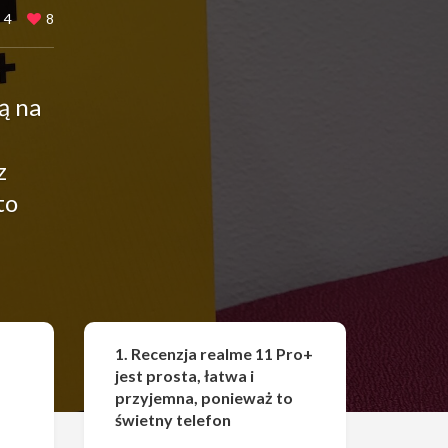
4
8
ą na
z
to
Udostępnij
1. Recenzja realme 11 Pro+
jest prosta, łatwa i
przyjemna, ponieważ to
świetny telefon