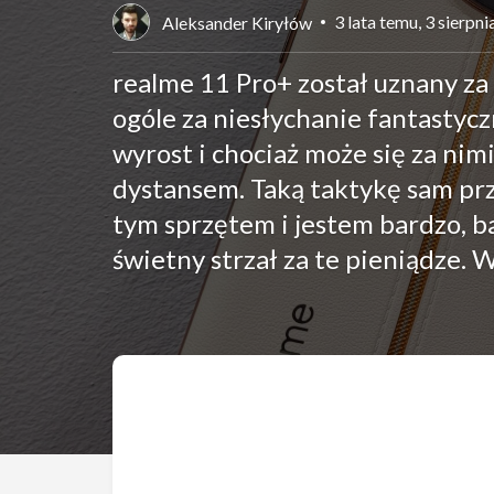
3 lata temu, 3 sierpn
Aleksander Kiryłów
realme 11 Pro+ został uznany za k
ogóle za niesłychanie fantastycz
wyrost i chociaż może się za nimi
dystansem. Taką taktykę sam pr
tym sprzętem i jestem bardzo, b
świetny strzał za te pieniądze. 