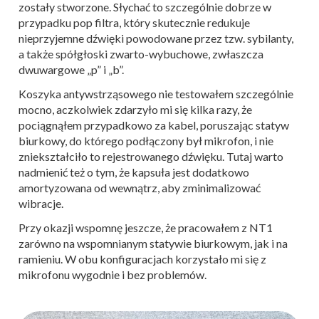
zostały stworzone. Słychać to szczególnie dobrze w
przypadku pop filtra, który skutecznie redukuje
nieprzyjemne dźwięki powodowane przez tzw. sybilanty,
a także spółgłoski zwarto-wybuchowe, zwłaszcza
dwuwargowe „p” i „b”.
Koszyka antywstrząsowego nie testowałem szczególnie
mocno, aczkolwiek zdarzyło mi się kilka razy, że
pociągnąłem przypadkowo za kabel, poruszając statyw
biurkowy, do którego podłączony był mikrofon, i nie
zniekształciło to rejestrowanego dźwięku. Tutaj warto
nadmienić też o tym, że kapsuła jest dodatkowo
amortyzowana od wewnątrz, aby zminimalizować
wibracje.
Przy okazji wspomnę jeszcze, że pracowałem z NT1
zarówno na wspomnianym statywie biurkowym, jak i na
ramieniu. W obu konfiguracjach korzystało mi się z
mikrofonu wygodnie i bez problemów.