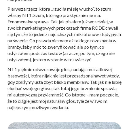
Pierwsza rzecz, która „rzuciła mi się w ucho”, to szum
własny NT1. Szum, którego praktycznie nie ma.
Fenomenalna sprawa. Tak jak pisałem już wcześniej, w
swoich marketingowych przekazach firma RODE chwali
się tym, że to jeden z najcichszych mikrofonów studyjnych
na świecie. Co prawda nie mam aż takiego rozeznania w
branży, żeby móc to zweryfikować, ale po tym, co
usłyszałem podczas testów (a raczej po tym, czego nie
usłyszałem), jestem w stanie w to uwierzyć.
NT1 pięknie odwzorowuje głos, nadając mu radiowej
basowości, która nijak nie jest przesadzona nawet wtedy,
gdy zbliżymy usta zbyt blisko membrany. Tak jak nie lubię
słuchać swojego głosu, tak tutaj jego brzmienie sprawia
mi autentyczną przyjemność. Co istotne – mam poczucie,
że to ciągle jest mój naturalny głos, tyle że w swoim
najlepszym możliwym wydaniu.