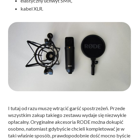
elastyczny uchwyt SMR,
kabel XLR.
I tutaj od razu muszę wtrącić garść spostrzeżeń. Przede
wszystkim zakup takiego zestawu wydaje się niezwykle
opłacalny. Oryginalne akcesoria RODE można dokupić
osobno, natomiast gdybyście chcieli kompletować je w
taki właśnie sposób, prawdopodobnie dość mocno byście