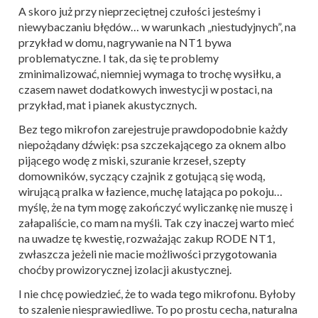
A skoro już przy nieprzeciętnej czułości jesteśmy i
niewybaczaniu błędów… w warunkach „niestudyjnych”, na
przykład w domu, nagrywanie na NT1 bywa
problematyczne. I tak, da się te problemy
zminimalizować, niemniej wymaga to trochę wysiłku, a
czasem nawet dodatkowych inwestycji w postaci, na
przykład, mat i pianek akustycznych.
Bez tego mikrofon zarejestruje prawdopodobnie każdy
niepożądany dźwięk: psa szczekającego za oknem albo
pijącego wodę z miski, szuranie krzeseł, szepty
domowników, syczący czajnik z gotującą się wodą,
wirującą pralka w łazience, muchę latająca po pokoju…
myślę, że na tym mogę zakończyć wyliczankę nie muszę i
załapaliście, co mam na myśli. Tak czy inaczej warto mieć
na uwadze tę kwestię, rozważając zakup RODE NT1,
zwłaszcza jeżeli nie macie możliwości przygotowania
choćby prowizorycznej izolacji akustycznej.
I nie chcę powiedzieć, że to wada tego mikrofonu. Byłoby
to szalenie niesprawiedliwe. To po prostu cecha, naturalna