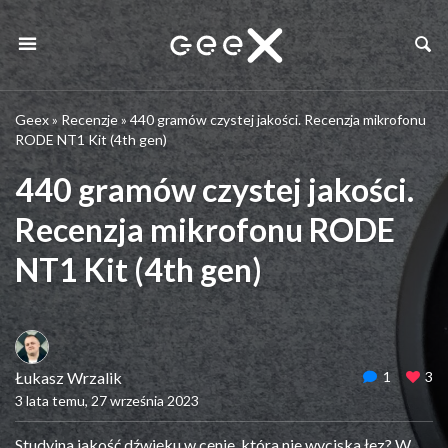
Geex
»
Recenzje
»
440 gramów czystej jakości. Recenzja mikrofonu
RODE NT1 Kit (4th gen)
440 gramów czystej jakości.
Recenzja mikrofonu RODE
NT1 Kit (4th gen)
Łukasz Wrzalik
1
3
3 lata temu, 27 września 2023
Studyjna jakość dźwięku w cenie, która nie wyciska łez? W