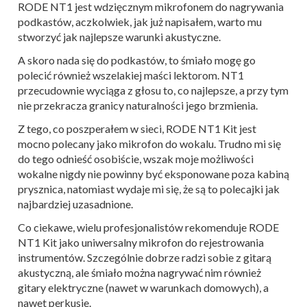
RODE NT1 jest wdzięcznym mikrofonem do nagrywania
podkastów, aczkolwiek, jak już napisałem, warto mu
stworzyć jak najlepsze warunki akustyczne.
A skoro nada się do podkastów, to śmiało mogę go
polecić również wszelakiej maści lektorom. NT1
przecudownie wyciąga z głosu to, co najlepsze, a przy tym
nie przekracza granicy naturalności jego brzmienia.
Z tego, co poszperałem w sieci, RODE NT1 Kit jest
mocno polecany jako mikrofon do wokalu. Trudno mi się
do tego odnieść osobiście, wszak moje możliwości
wokalne nigdy nie powinny być eksponowane poza kabiną
prysznica, natomiast wydaje mi się, że są to polecajki jak
najbardziej uzasadnione.
Co ciekawe, wielu profesjonalistów rekomenduje RODE
NT1 Kit jako uniwersalny mikrofon do rejestrowania
instrumentów. Szczególnie dobrze radzi sobie z gitarą
akustyczną, ale śmiało można nagrywać nim również
gitary elektryczne (nawet w warunkach domowych), a
nawet perkusje.