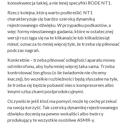
konsekwencja takiej, a nie innej specyfiki RODE NT1.
Rzecz kolejna, którą warto podkreślić: NT1
charakteryzuje się bardzo szeroką dynamiką
rejestrowanego dźwięku. W przypadku podkastów, a
więc formy nieustannego gadania, które w ostatecznej
wersji rozciąga się na te kilkanaście lub kilkadziesiąt
minut, oznacza to mniej więcej tyle, że trzeba się pilnować
podczas nagrań.
Konkretnie – trzeba pilnować odległości aparatu mowy
od mikrofonu, aby była mniej więcej taka sama. Trzeba
kontrolować ton głosu (o ile świadomie nie chcemy
inaczej), bo wszelkie rozbieżności będą słyszalne na tyle,
że trzeba się będzie pobawić nieco kompresorem albo
innymi sztuczkami postprodukcyjnymi.
Oczywiście jeśli ktoś ma pomysł, może tę cechę przekuć
na swoją korzyść. Tak szeroką dynamikę rejestrowanego
dźwięku docenią na pewno wokaliści albo twórcy
produkujący te wszystkie osobliwe ASMR-y.