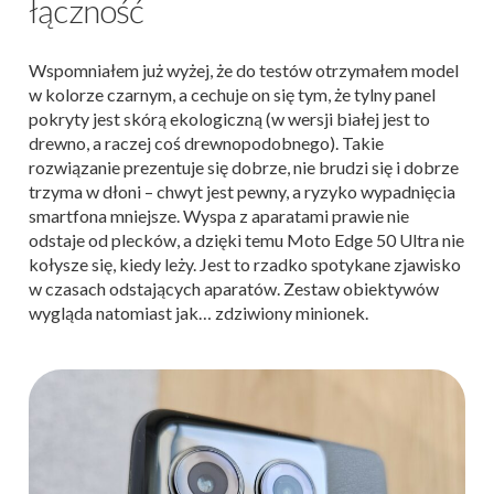
łączność
Wspomniałem już wyżej, że do testów otrzymałem model
w kolorze czarnym, a cechuje on się tym, że tylny panel
pokryty jest skórą ekologiczną (w wersji białej jest to
drewno, a raczej coś drewnopodobnego). Takie
rozwiązanie prezentuje się dobrze, nie brudzi się i dobrze
trzyma w dłoni – chwyt jest pewny, a ryzyko wypadnięcia
smartfona mniejsze. Wyspa z aparatami prawie nie
odstaje od plecków, a dzięki temu Moto Edge 50 Ultra nie
kołysze się, kiedy leży. Jest to rzadko spotykane zjawisko
w czasach odstających aparatów. Zestaw obiektywów
wygląda natomiast jak… zdziwiony minionek.