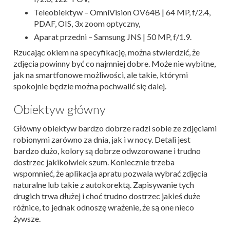
Teleobiektyw – OmniVision OV64B | 64 MP, f/2.4,
PDAF, OIS, 3x zoom optyczny,
Aparat przedni – Samsung JNS | 50 MP, f/1.9.
Rzucając okiem na specyfikację, można stwierdzić, że
zdjęcia powinny być co najmniej dobre. Może nie wybitne,
jak na smartfonowe możliwości, ale takie, którymi
spokojnie będzie można pochwalić się dalej.
Obiektyw główny
Główny obiektyw bardzo dobrze radzi sobie ze zdjęciami
robionymi zarówno za dnia, jak i w nocy. Detali jest
bardzo dużo, kolory są dobrze odwzorowane i trudno
dostrzec jakikolwiek szum. Koniecznie trzeba
wspomnieć, że aplikacja apratu pozwala wybrać zdjęcia
naturalne lub takie z autokorektą. Zapisywanie tych
drugich trwa dłużej i choć trudno dostrzec jakieś duże
różnice, to jednak odnoszę wrażenie, że są one nieco
żywsze.