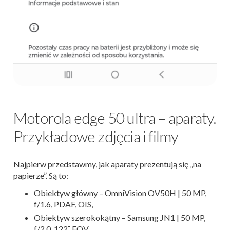
Motorola edge 50 ultra – aparaty.
Przykładowe zdjęcia i filmy
Najpierw przedstawmy, jak aparaty prezentują się „na
papierze”. Są to:
Obiektyw główny – OmniVision OV50H | 50 MP,
f/1.6, PDAF, OIS,
Obiektyw szerokokątny – Samsung JN1 | 50 MP,
f/2.0, 122˚ FOV,