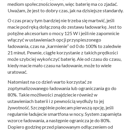
mediom społecznościowym, więc baterię ma co zjadać.
Uważam, że jest to dobry czas, jak na dzisiejsze standardy.
O czas pracy tym bardziej nie trzeba się martwić, jeśli
macie pod ręką dołączoną do zestawu ładowarkę. Jest to
potężne akcesorium o mocy 125 W i jeśli nie zapomnicie
włączyć w ustawieniach opcji przyspieszonego
ładowania, czas na „karmienie” od 0 do 100% to zaledwie
21 minut. Pewnie, ciągłe korzystanie z takich prędkości
może szybciej wykończyć baterię. Ale od czasu do czasu,
kiedy macie mało czasu na ładowanie, może to wiele
uratować.
Natomiast na co dzień warto korzystać ze
zoptymalizowanego ładowania lub ograniczania go do
80%. Takie możliwości znajdziecie również w
ustawieniach baterii i z pewnością wydłuży to jej
żywotność. Szczególnie polecam pierwszą opcję, jeśli
regularnie ładujecie smartfona w nocy. System zapamięta
wzorce ładowania, a następnie ogranicza je do 80%.
Dopiero godzinę przed planowanym odłączeniem od