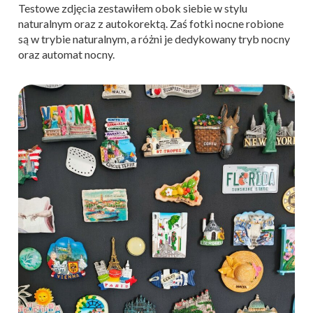
Testowe zdjęcia zestawiłem obok siebie w stylu
naturalnym oraz z autokorektą. Zaś fotki nocne robione
są w trybie naturalnym, a różni je dedykowany tryb nocny
oraz automat nocny.