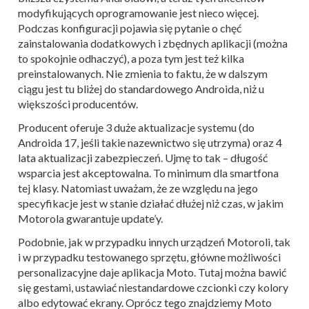
modyfikujących oprogramowanie jest nieco więcej.
Podczas konfiguracji pojawia się pytanie o chęć
zainstalowania dodatkowych i zbędnych aplikacji (można
to spokojnie odhaczyć), a poza tym jest też kilka
preinstalowanych. Nie zmienia to faktu, że w dalszym
ciągu jest tu bliżej do standardowego Androida, niż u
większości producentów.
Producent oferuje 3 duże aktualizacje systemu (do
Androida 17, jeśli takie nazewnictwo się utrzyma) oraz 4
lata aktualizacji zabezpieczeń. Ujmę to tak – długość
wsparcia jest akceptowalna. To minimum dla smartfona
tej klasy. Natomiast uważam, że ze względu na jego
specyfikacje jest w stanie działać dłużej niż czas, w jakim
Motorola gwarantuje update’y.
Podobnie, jak w przypadku innych urządzeń Motoroli, tak
i w przypadku testowanego sprzętu, główne możliwości
personalizacyjne daje aplikacja Moto. Tutaj można bawić
się gestami, ustawiać niestandardowe czcionki czy kolory
albo edytować ekrany. Oprócz tego znajdziemy Moto