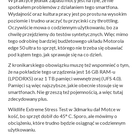
W praktyce jednak zapasu mocy jest na tyle, że nie
spotkałem problemów z działaniem tego smartfona.
Wydajność oraz kultura pracy jest po prostu na wysokim
poziomie i trudno uraczyć tu przycinki czy throttling.
Oczywiście mowa o codziennym użytkowaniu, bo za
chwilę przejdziemy do testów syntetycznych. Więc mimo
tego odrobinę bardziej budżetowego układu Motorola
edge 50 ultra to sprzęt, którego nie trzeba się obawiać
pod kątem tego, jak sprawuje się na co dzień.
Z kronikarskiego obowiązku muszę też wspomnieć o tym,
że na pokładzie tego urządzenia jest 16 GB RAM-u
(LPDDRX5) oraz 1 TB pamięci wewnętrznej (UFS 4.0).
Pamięci są więc najszybsze, jakie obecnie stosuje się w
smartfonach. Nie grzeszą też pojemnością, a więc tutaj
zdecydowany plus.
Wildlife Extreme Stress Test w 3dmarku dał Motce w
kość, bo sprzęt dobił do 45° C. Sporo, ale mówimy o
obciążeniu, które trudno będzie osiągnąć w codziennym
użytkowaniu.