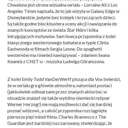
Chwalona jest strona wizualna serialu – Lorraine Ali z Los
Angeles Times napisała, że to jak wizyta w Galaxy Edge w
Disneylandzie, jedynie bez kolejek i krzyczących dzieci.
Są także godne blockbustera sceny akcji i nawiązania do
znanych konceptów ze świata
Star Wars
i kilka
intrygujących motywów. Sam łowca przypomina z kolei
klasycznego westernowego bohatera w typie Clinta
Eastwooda w filmach Sergia Leone. Do spaghetti
westernów ma również nawiązywać – zdaniem Seana
Keane’a z CNET-u – muzyka Ludwiga Göranssona.
Z kolei Emily Todd VanDerWerff pisząca dla Vox twierdzi,
że w serialu gra głównie atmosfera, natomiast postaci
(jakkolwiek odtwarzane przez znanych aktorów; w
obsadzie znalazł się także wybitny niemiecki reżyser
Werner Herzog!) nie mają możliwości dać się bardziej
poznać widzowi., a całość przypomina rozciągnięte
pierwsze pięć minut filmu. Charles Bramesco z The
Guardian jest bardziej rozczarowany, stwierdzając, że