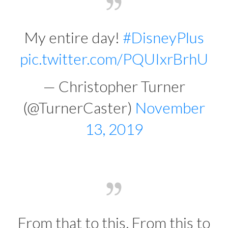
My entire day!
#DisneyPlus
pic.twitter.com/PQUIxrBrhU
— Christopher Turner
(@TurnerCaster)
November
13, 2019
From that to this. From this to