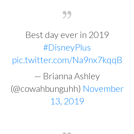
Best day ever in 2019
#DisneyPlus
pic.twitter.com/Na9nx7kqqB
— Brianna Ashley
(@cowahbunguhh)
November
13, 2019