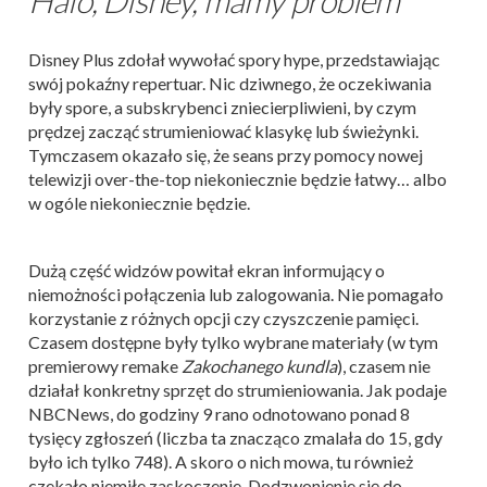
Halo, Disney, mamy problem
Disney Plus zdołał wywołać spory hype, przedstawiając
swój pokaźny repertuar. Nic dziwnego, że oczekiwania
były spore, a subskrybenci zniecierpliwieni, by czym
prędzej zacząć strumieniować klasykę lub świeżynki.
Tymczasem okazało się, że seans przy pomocy nowej
telewizji over-the-top niekoniecznie będzie łatwy… albo
w ogóle niekoniecznie będzie.
Dużą część widzów powitał ekran informujący o
niemożności połączenia lub zalogowania. Nie pomagało
korzystanie z różnych opcji czy czyszczenie pamięci.
Czasem dostępne były tylko wybrane materiały (w tym
premierowy remake
Zakochanego kundla
), czasem nie
działał konkretny sprzęt do strumieniowania. Jak podaje
NBCNews, do godziny 9 rano odnotowano ponad 8
tysięcy zgłoszeń (liczba ta znacząco zmalała do 15, gdy
było ich tylko 748). A skoro o nich mowa, tu również
czekało niemiłe zaskoczenie. Dodzwonienie się do