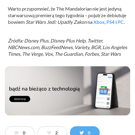
Warto przypomnieć, że The Mandalorian nie jest jedyną
starwarsową premierą tego tygodnia – pojutrze debiutuje
bowiem
Star Wars Jedi:
Upadły Zakon
na
Xbox
,
PS4
i
PC
.
Źródła: Disney Plus, Disney Plus Help, Twitter,
NBCNews.com, BuzzFeedNews, Variety, BGR, Los Angeles
Times, The Verge, Vox, The Guardian, Forbes, Star Wars
0
2
0