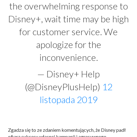
the overwhelming response to
Disney+, wait time may be high
for customer service. We
apologize for the
inconvenience.
— Disney+ Help
(@DisneyPlusHelp)
12
listopada 2019
Zgadza się to ze zdaniem komentujących, że Disney padł
ofiarą sukcesu własnej kampanii i agresywnego