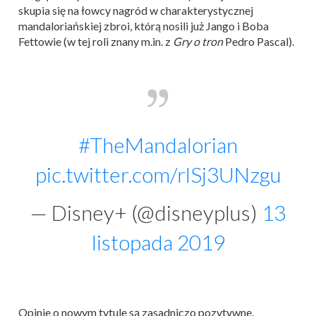
skupia się na łowcy nagród w charakterystycznej
mandaloriańskiej zbroi, którą nosili już Jango i Boba
Fettowie (w tej roli znany m.in. z
Gry o tron
Pedro Pascal).
#TheMandalorian
pic.twitter.com/rlSj3UNzgu
— Disney+ (@disneyplus)
13
listopada 2019
Opinie o nowym tytule są zasadniczo pozytywne.