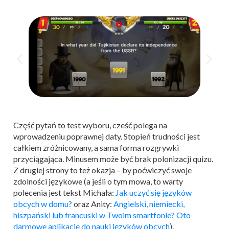
Część pytań to test wyboru, cześć polega na
wprowadzeniu poprawnej daty. Stopień trudności jest
całkiem zróżnicowany, a sama forma rozgrywki
przyciągająca. Minusem może być brak polonizacji quizu.
Z drugiej strony to też okazja – by poćwiczyć swoje
zdolności językowe (a jeśli o tym mowa, to warty
polecenia jest tekst Michała:
Jak uczyć się języków
obcych w domu?
oraz Anity:
Angielski, niemiecki,
hiszpański lub francuski w Twoim smartfonie? Oto
darmowe aplikacje do nauki języków obcych
).