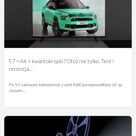
E7 = A6 + kwantokropki? Otóż nie tylko. Test i
recenzja…
Po 55-calowym telewizorze z serii A6K postanowiliśmy iść za
ciosem…