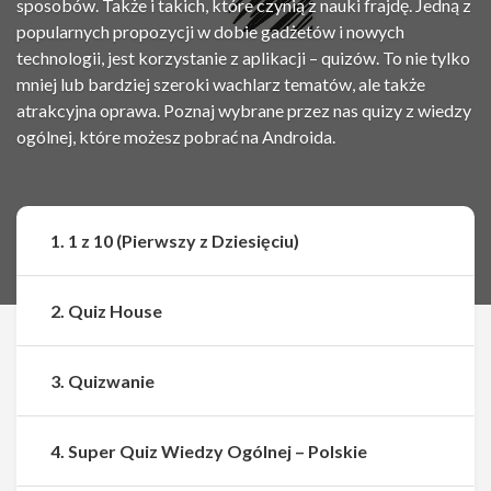
sposobów. Także i takich, które czynią z nauki frajdę. Jedną z
popularnych propozycji w dobie gadżetów i nowych
technologii, jest korzystanie z aplikacji – quizów. To nie tylko
mniej lub bardziej szeroki wachlarz tematów, ale także
atrakcyjna oprawa. Poznaj wybrane przez nas quizy z wiedzy
ogólnej, które możesz pobrać na Androida.
1. 1 z 10 (Pierwszy z Dziesięciu)
2. Quiz House
3. Quizwanie
4. Super Quiz Wiedzy Ogólnej – Polskie