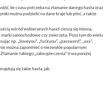
zić, ile czasu potrzeba na złamanie danego hasła oraz
niki można podzielić na dane kraje lub płeć, a także
nością wśród wybieranych haseł cieszą się imiona,
 marki samochodowe czy zwierzęta. Poza tym do wielu
sując np. „iloveyou”, „fuckyou”, „password”, „xxx”,
e nie można zapomnieć o niezwykle popularnym
Złamanie takiego „zabezpieczenia” trwa poniżej
jdują się takie hasła, jak: