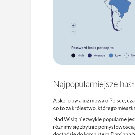
Najpopularniejsze hasł
A skoro była już mowa o Polsce, czas
co to za królestwo, którego mieszka
Nad Wisłą niezwykle popularne jest
różnimy się zbytnio pomysłowością 
dostać się do komputera Damiana No