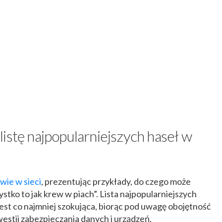
istę najpopularniejszych haseł w
wie w sieci
, prezentując przykłady, do czego może
stko to jak krew w piach”. Lista najpopularniejszych
jest co najmniej szokująca, biorąc pod uwagę obojętność
estii zabezpieczania danych i urządzeń.