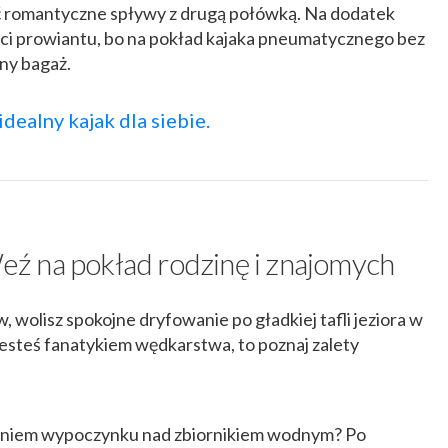
ć romantyczne spływy z drugą połówką. Na dodatek
ci prowiantu, bo na pokład kajaka pneumatycznego bez
ny bagaż.
dealny kajak dla siebie.
ź na pokład rodzinę i znajomych
, wolisz spokojne dryfowanie po gładkiej tafli jeziora w
 jesteś fanatykiem wędkarstwa, to poznaj zalety
eniem wypoczynku nad zbiornikiem wodnym? Po