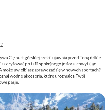
sz
ywa Cię nurt górskiej rzeki i ujawnia przed Tobą dzikie
z dryfować po tafli spokojnego jeziora, chwytając
 A może uwielbiasz sprawdzać się w nowych sportach?
 poznaj wodne akcesoria, które urozmaicą Twój
owe pasje.