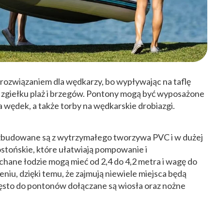
ozwiązaniem dla wędkarzy, bo wypływając na taflę
d zgiełku plaż i brzegów. Pontony mogą być wyposażone
wędek, a także torby na wędkarskie drobiazgi.
 zbudowane są z wytrzymałego tworzywa PVC i w dużej
tońskie, które ułatwiają pompowanie i
ane łodzie mogą mieć od 2,4 do 4,2 metra i wagę do
niu, dzięki temu, że zajmują niewiele miejsca będą
ęsto do pontonów dołączane są wiosła oraz nożne