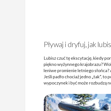
Pływaj i dryfuj, jak lubi
Lubisz czuć tę ekscytację, kiedy por
piękno wyżynnego krajobrazu? Wolis
leniwe promienie letniego słońca?
Jeśli padło chociaż jedno „tak”, to
wypoczynek i być może rozbudzą n