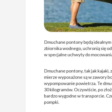
Dmuchane pontony będą idealnym r
zbiornika wodnego, uchronią się o
w specjalne uchwyty do mocowania 
Dmuchane pontony, tak jak kajaki,
mierze wyposażone są w zawory bos
wypompowanie powietrza. Te dmuch
30 kilogramów. Oczywiście, po złoże
bardzo wygodne w transporcie. Cz
pompki.