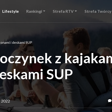
Lifestyle
Rankingi
Strefa RTV
Strefa Twórcy
tonami i deskami SUP
czynek z kajakam
deskami SUP
a 2022