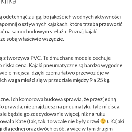
kilka
odetchnąć z ulgą, bo jakość ich wodnych aktywności
pomnij o sztywnych kajakach, które trzeba przewozić
ać na samochodowym stelażu. Poznaj kajaki
ze sobą właściwie wszędzie.
ą z tworzywa PVC. Te dmuchane modele cechuje
o niska cena. Kajaki pneumatyczne są bardzo wygodne
wiele miejsca, dzięki czemu łatwo przewozić je w
Ich waga mieści się w przedziale między 9 a 25 kg.
zne. Ich komorowa budowa sprawia, że przez jedną
. Co prawda, nie znajdziesz na pneumatyku tyle miejsca,
 ale będzie go zdecydowanie więcej, niż na łuku
wała Kate (tak, tak, to wcale nie były drzwi
). Kajaki
 dla jednej oraz dwóch osób, a więc w tym drugim