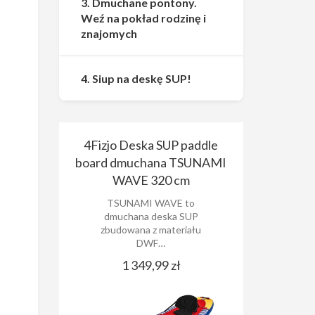
3. Dmuchane pontony.
Weź na pokład rodzinę i
znajomych
4. Siup na deskę SUP!
4Fizjo Deska SUP paddle
board dmuchana TSUNAMI
WAVE 320 cm
TSUNAMI WAVE to
dmuchana deska SUP
zbudowana z materiału
DWF…
1 349,99 zł