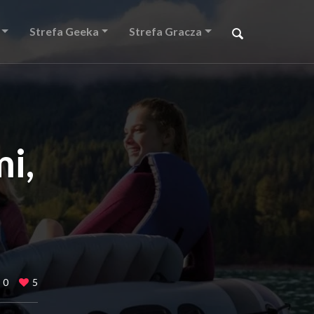
Strefa Geeka
Strefa Gracza
i,
0
5