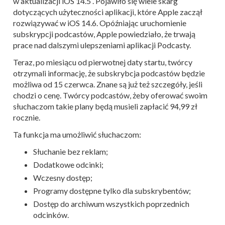
w aktualizacji iOS 14.5 . Pojawiło się wiele skarg
dotyczących użyteczności aplikacji, które Apple zaczął
rozwiązywać w iOS 14.6. Opóźniając uruchomienie
subskrypcji podcastów, Apple powiedziało, że trwają
prace nad dalszymi ulepszeniami aplikacji Podcasty.
Teraz, po miesiącu od pierwotnej daty startu, twórcy
otrzymali informację, że subskrybcja podcastów będzie
możliwa od 15 czerwca. Znane są już też szczegóły, jeśli
chodzi o cenę. Twórcy podcastów, żeby oferować swoim
słuchaczom takie plany będą musieli zapłacić 94,99 zł
rocznie.
Ta funkcja ma umożliwić słuchaczom:
Słuchanie bez reklam;
Dodatkowe odcinki;
Wczesny dostęp;
Programy dostępne tylko dla subskrybentów;
Dostęp do archiwum wszystkich poprzednich
odcinków.