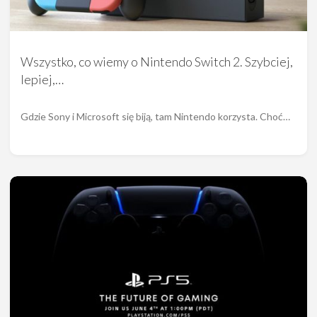
Wszystko, co wiemy o Nintendo Switch 2. Szybciej,
lepiej,…
Gdzie Sony i Microsoft się biją, tam Nintendo korzysta. Choć…