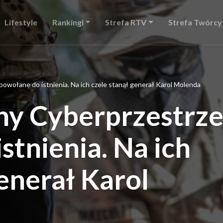
Lifestyle
Rankingi
Strefa RTV
Strefa Twórcy
owołane do istnienia. Na ich czele stanął generał Karol Molenda
y Cyberprzestrze
stnienia. Na ich
generał Karol