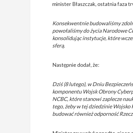
minister Błaszczak, ostatnia faza 
Konsekwentnie budowaliśmy zdolno
powołaliśmy do życia Narodowe C
konsolidując instytucje, które wcze
sferą​.
Następnie dodał, że:
Dziś (8 lutego), w Dniu Bezpiecze
komponentu Wojsk Obrony Cyberprz
NCBC, które stanowi zaplecze nauk
tego, żeby w tej dziedzinie Wojsko 
budować również odporność Rzeczyp
Minister zauważył ponadto, nieco 