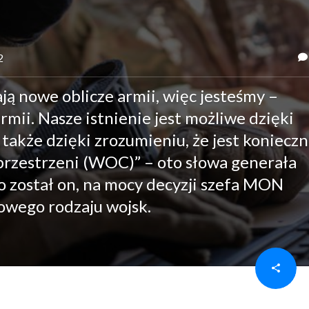
2
ą nowe oblicze armii, więc jesteśmy –
mii. Nasze istnienie jest możliwe dzięki
 także dzięki zrozumieniu, że jest koniecz
rzestrzeni (WOC)” – oto słowa generała
o został on, na mocy decyzji szefa MON
owego rodzaju wojsk.