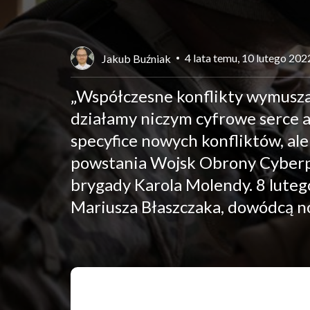
4 lata temu, 10 lutego 202
Jakub Buźniak
„Współczesne konflikty wymuszaj
działamy niczym cyfrowe serce ar
specyfice nowych konfliktów, ale
powstania Wojsk Obrony Cyberp
brygady Karola Molendy. 8 luteg
Mariusza Błaszczaka, dowódcą n