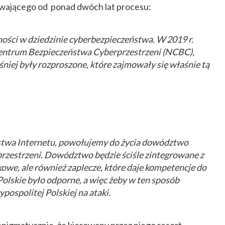
trwającego od ponad dwóch lat procesu:
ści w dziedzinie cyberbezpieczeństwa. W 2019 r.
entrum Bezpieczeństwa Cyberprzestrzeni (NCBC),
śniej były rozproszone, które zajmowały się właśnie tą
ństwa Internetu, powołujemy do życia dowództwo
estrzeni. Dowództwo będzie ściśle zintegrowane z
owe, ale również zaplecze, które daje kompetencje do
Polskie było odporne, a więc żeby w ten sposób
ospolitej Polskiej na ataki.
enigmatycznie, że kierowany przez niego resort