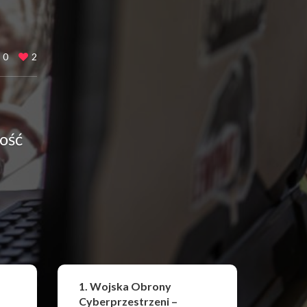
0
2
ność
Udostępnij
1. Wojska Obrony
Cyberprzestrzeni –