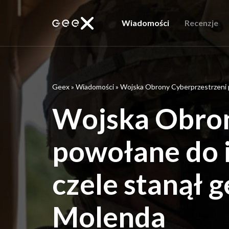
Wiadomości
Recenzje
Geex
»
Wiadomości
»
Wojska Obrony Cyberprzestrzeni p
Wojska Obron
powołane do i
czele stanął 
Molenda