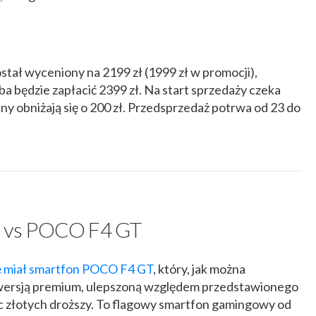
ał wyceniony na 2199 zł (1999 zł w promocji),
a będzie zapłacić 2399 zł. Na start sprzedaży czeka
ny obniżają się o 200 zł. Przedsprzedaż potrwa od 23 do
 vs POCO F4 GT
ę miał smartfon POCO F4 GT
, który, jak można
 wersją premium, ulepszoną względem przedstawionego
iąc złotych droższy. To flagowy smartfon gamingowy od