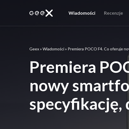
Wiadomości
Recenzje
Geex
»
Wiadomości
»
Premiera POCO F4. Co oferuje now
Premiera POC
nowy smartfo
specyfikację, 