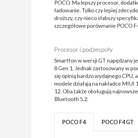
POCO. Ma lepszy procesor, dodatko
ładowanie. Tylko czy lepiej zdecyd
droższy, czy nieco słabszy specyfika
szczegółowe porównanie POCO F4
Procesor i podzespoły
Smartfon w wersji GT napędzany je
8 Gen 1. Jednak zastosowany w p
się opinią bardzo wydajnego CPU, a
modele działają na nakładce MIUI 
12. Oba także obsługują najnowsze 
Bluetooth 5.2.
POCO F4
POCO F4 GT