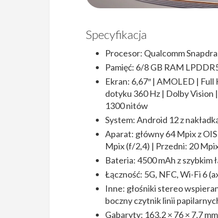
Specyfikacja
Procesor: Qualcomm Snapdra
Pamięć: 6/8 GB RAM LPDDR5 
Ekran: 6,67″ | AMOLED | Full 
dotyku 360 Hz | Dolby Vision 
1300 nitów
System: Android 12 z nakład
Aparat: główny 64 Mpix z OIS (
Mpix (f/2,4) | Przedni: 20 Mpix
Bateria: 4500 mAh z szybkim 
Łączność: 5G, NFC, Wi-Fi 6 (a
Inne: głośniki stereo wspiera
boczny czytnik linii papilarnych
Gabaryty: 163,2 × 76 × 7,7 mm