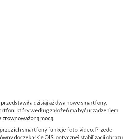
 przedstawiła dzisiaj aż dwa nowe smartfony.
artfon, który według założeń ma być urządzeniem
ze zrównoważoną mocą.
zez ich smartfony funkcje foto-video. Przede
y doczekał się OIS, optycznej stabilizacji obrazu,