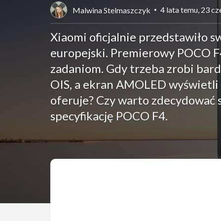
4 lata temu, 23 c
Malwina Stelmaszczyk
Xiaomi oficjalnie przedstawiło s
europejski. Premierowy POCO F
zadaniom. Gdy trzeba zrobi bard
OIS, a ekran AMOLED wyświetli o
oferuje? Czy warto zdecydować s
specyfikację POCO F4.