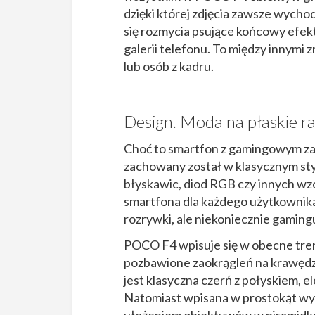
dzięki której zdjęcia zawsze wychod
się rozmycia psujące końcowy efek
galerii telefonu. To między innymi
lub osób z kadru.
Design. Moda na płaskie r
Choć to smartfon z gamingowym za
zachowany został w klasycznym sty
błyskawic, diod RGB czy innych wzo
smartfona dla każdego użytkownika
rozrywki, ale niekoniecznie gaming
POCO F4 wpisuje się w obecne trend
pozbawione zaokrągleń na krawędzi
jest klasyczna czerń z połyskiem, e
Natomiast wpisana w prostokąt wy