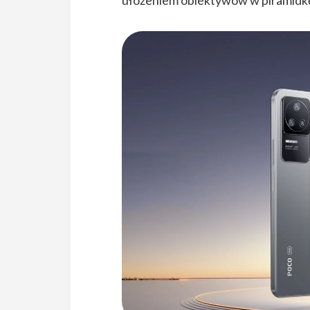
ułożeniem obiektywów w piramidk