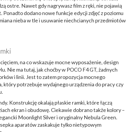
zą ostre. Nawet gdy nagrywasz film z ręki, nie pojawią
t. Ponadto dodano nowe funkcje edycji zdjęć z poziomu
 zmiana nieba w tle i usuwanie niechcianych przedmiotów
amki
cięciem, na co wskazuje mocne wyposażenie, design
lu. Nie ma tutaj, jak choćby w POCO F4 GT, żadnych
rków i linii. Jest to zatem propozycja mocnego
, który potrzebuje wydajnego urządzenia do pracy czy
u.
y. Konstrukcję okalają płaskie ramki, które łączą
ach ekran i obudowę. Ciekawie dobrano także kolory –
legancki Moonlight Silver i oryginalny Nebula Green.
sepka aparatów zaskakuje tylko nietypowym