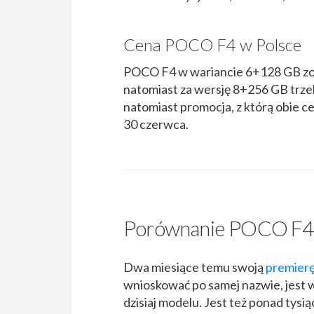
Cena POCO F4 w Polsce
POCO F4 w wariancie 6+128 GB zost
natomiast za wersję 8+256 GB trzeb
natomiast promocja, z którą obie ce
30 czerwca.
Porównanie POCO F4
Dwa miesiące temu swoją
premier
wnioskować po samej nazwie, jest
dzisiaj modelu. Jest też ponad tys