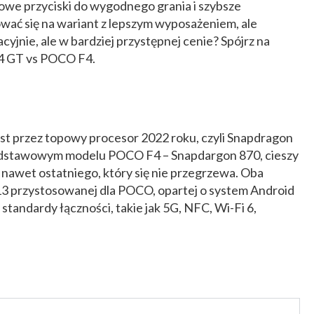
we przyciski do wygodnego grania i szybsze
ować się na wariant z lepszym wyposażeniem, ale
cyjnie, ale w bardziej przystępnej cenie? Spójrz na
 GT vs POCO F4.
st przez topowy procesor 2022 roku, czyli Snapdragon
odstawowym modelu POCO F4 – Snapdargon 870, cieszy
 nawet ostatniego, który się nie przegrzewa. Oba
13 przystosowanej dla POCO, opartej o system Android
standardy łączności, takie jak 5G, NFC, Wi-Fi 6,