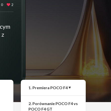
0
2
ącym
 z
Udostępnij
1. Premiera POCO F4
2. Porównanie POCO F4 vs
POCO F4 GT