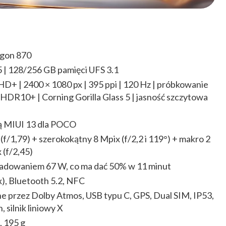
gon 870
| 128/256 GB pamięci UFS 3.1
HD+ | 2400 × 1080 px | 395 ppi | 120 Hz | próbkowanie
|HDR10+ | Corning Gorilla Glass 5 | jasność szczytowa
ką MIUI 13 dla POCO
f/1,79) + szerokokątny 8 Mpix (f/2,2 i 119°) + makro 2
 (f/2,45)
ładowaniem 67 W, co ma dać 50% w 11 minut
x), Bluetooth 5.2, NFC
ne przez Dolby Atmos, USB typu C, GPS, Dual SIM, IP53,
, silnik liniowy X
, 195 g