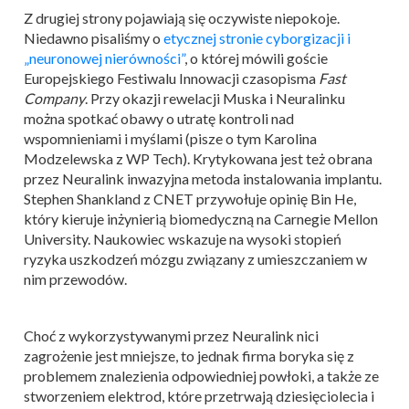
Z drugiej strony pojawiają się oczywiste niepokoje.
Niedawno pisaliśmy o
etycznej stronie cyborgizacji i
„neuronowej nierówności”
, o której mówili goście
Europejskiego Festiwalu Innowacji czasopisma
Fast
Company
. Przy okazji rewelacji Muska i Neuralinku
można spotkać obawy o utratę kontroli nad
wspomnieniami i myślami (pisze o tym Karolina
Modzelewska z WP Tech). Krytykowana jest też obrana
przez Neuralink inwazyjna metoda instalowania implantu.
Stephen Shankland z CNET przywołuje opinię Bin He,
który kieruje inżynierią biomedyczną na Carnegie Mellon
University. Naukowiec wskazuje na wysoki stopień
ryzyka uszkodzeń mózgu związany z umieszczaniem w
nim przewodów.
Choć z wykorzystywanymi przez Neuralink nici
zagrożenie jest mniejsze, to jednak firma boryka się z
problemem znalezienia odpowiedniej powłoki, a także ze
stworzeniem elektrod, które przetrwają dziesięciolecia i