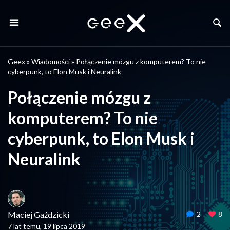
Geex
»
Wiadomości
»
Połączenie mózgu z komputerem? To nie
cyberpunk, to Elon Musk i Neuralink
Połączenie mózgu z
komputerem? To nie
cyberpunk, to Elon Musk i
Neuralink
Maciej Gaździcki
2
8
7 lat temu, 19 lipca 2019