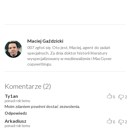
Maciej Gaździcki
007 zgłoś się. Oto jest, Maciej, agent do zadań
specjalnych. Za dnia doktor historii literatury
wyspecjalizowany w mediewalizmie i MacGyver
copywritingu.
Komentarze (2)
Ty1an
0
2
ponad rok temu
Moim zdaniem powinni dostać zezwolenia.
Odpowiedz
Arkadiusz
0
2
ponad rok temu