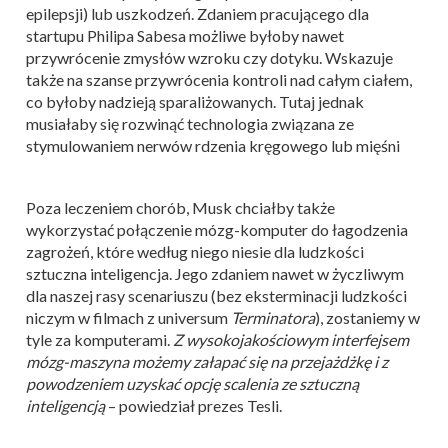
epilepsji) lub uszkodzeń. Zdaniem pracującego dla
startupu Philipa Sabesa możliwe byłoby nawet
przywrócenie zmysłów wzroku czy dotyku. Wskazuje
także na szanse przywrócenia kontroli nad całym ciałem,
co byłoby nadzieją sparaliżowanych. Tutaj jednak
musiałaby się rozwinąć technologia związana ze
stymulowaniem nerwów rdzenia kręgowego lub mięśni
Poza leczeniem chorób, Musk chciałby także
wykorzystać połączenie mózg-komputer do łagodzenia
zagrożeń, które według niego niesie dla ludzkości
sztuczna inteligencja. Jego zdaniem nawet w życzliwym
dla naszej rasy scenariuszu (bez eksterminacji ludzkości
niczym w filmach z universum
Terminatora
), zostaniemy w
tyle za komputerami.
Z wysokojakościowym interfejsem
mózg-maszyna możemy załapać się na przejażdżkę i z
powodzeniem uzyskać opcję scalenia ze sztuczną
inteligencją
– powiedział prezes Tesli.