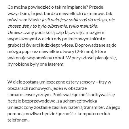
Co można powiedzieć o takim implancie? Przede
wszystkim, że jest bardzo niewielkich rozmiarów. Jak
mówi sam Musk:
jeśli pakujesz sobie coś do mózgu, nie
chcesz, żeby to było olbrzymie, tylko malutkie
.
Umieszczany pod skórą czip łączy się z mózgiem
wyposażonymi w elektrody polimerowymi nićmi o
grubości ćwierci ludzkiego włosa. Doprowadzane są do
mózgu poprzez niewielkie otwory (2-8 mm), które
wykonuje wspomniany robot. W przyszłości planuje się,
by robione były one laserem.
W ciele zostaną umieszczone cztery sensory – trzy w
obszarach ruchowych, jeden w obszarze
somatosensorycznym. Ponieważ łączność odbywać się
będzie bezprzewodowo, za uchem człowieka
umieszczony zostanie zasilany baterią transmiter. Za jego
pomocą możliwa będzie łączność z komputerem lub
telefonem.