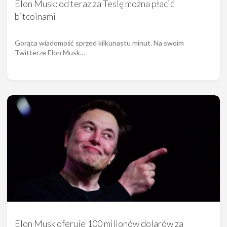
Elon Musk: od teraz za Teslę można płacić
bitcoinami
Gorąca wiadomość sprzed kilkunastu minut. Na swoim
Twitterze Elon Musk…
Elon Musk oferuje 100 milionów dolarów za