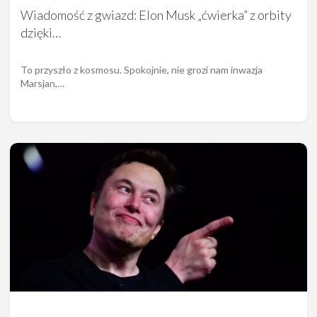
Wiadomość z gwiazd: Elon Musk „ćwierka” z orbity
dzięki…
To przyszło z kosmosu. Spokojnie, nie grozi nam inwazja
Marsjan,…