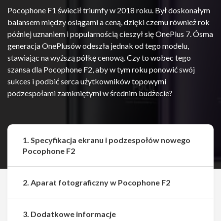
Pocophone F1 świecił triumfy w 2018 roku. Był doskonałym
balansem między osiągami a ceną, dzięki czemu również rok
później uznaniem i popularnością cieszył się OnePlus 7. Ósma
generacja OnePlusów odeszła jednak od tego modelu,
stawiając na wyższą półkę cenową. Czy to wobec tego
szansa dla Pocophone F2, aby w tym roku ponowić swój
sukces i podbić serca użytkowników topowymi
podzespołami zamkniętymi w średnim budżecie?
1. Specyfikacja ekranu i podzespołów nowego
Pocophone F2
2. Aparat fotograficzny w Pocophone F2
3. Dodatkowe informacje