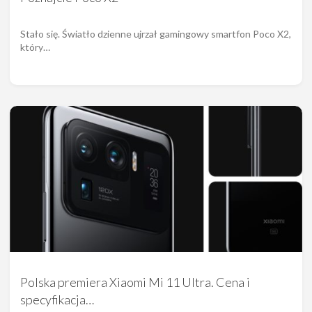
Stało się. Światło dzienne ujrzał gamingowy smartfon Poco X2,
który…
Polska premiera Xiaomi Mi 11 Ultra. Cena i
specyfikacja…