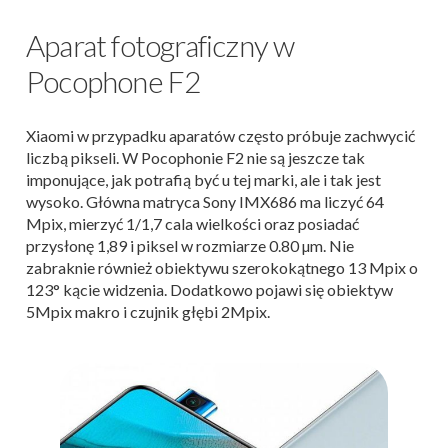
Aparat fotograficzny w
Pocophone F2
Xiaomi w przypadku aparatów często próbuje zachwycić
liczbą pikseli. W Pocophonie F2 nie są jeszcze tak
imponujące, jak potrafią być u tej marki, ale i tak jest
wysoko. Główna matryca Sony IMX686 ma liczyć 64
Mpix, mierzyć 1/1,7 cala wielkości oraz posiadać
przysłonę 1,89 i piksel w rozmiarze 0.80 µm. Nie
zabraknie również obiektywu szerokokątnego 13 Mpix o
123° kącie widzenia. Dodatkowo pojawi się obiektyw
5Mpix makro i czujnik głębi 2Mpix.