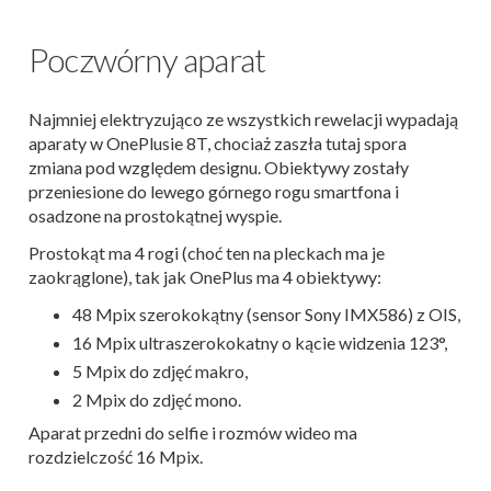
Poczwórny aparat
Najmniej elektryzująco ze wszystkich rewelacji wypadają
aparaty w OnePlusie 8T, chociaż zaszła tutaj spora
zmiana pod względem designu. Obiektywy zostały
przeniesione do lewego górnego rogu smartfona i
osadzone na prostokątnej wyspie.
Prostokąt ma 4 rogi (choć ten na pleckach ma je
zaokrąglone), tak jak OnePlus ma 4 obiektywy:
48 Mpix szerokokątny (sensor Sony IMX586) z OIS,
16 Mpix ultraszerokokatny o kącie widzenia 123°,
5 Mpix do zdjęć makro,
2 Mpix do zdjęć mono.
Aparat przedni do selfie i rozmów wideo ma
rozdzielczość 16 Mpix.