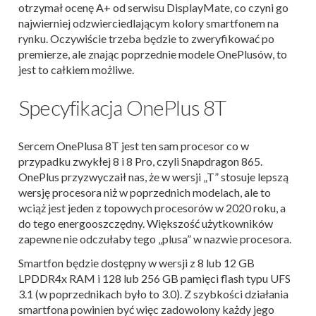
otrzymał ocenę A+ od serwisu DisplayMate, co czyni go
najwierniej odzwierciedlającym kolory smartfonem na
rynku. Oczywiście trzeba będzie to zweryfikować po
premierze, ale znając poprzednie modele OnePlusów, to
jest to całkiem możliwe.
Specyfikacja OnePlus 8T
Sercem OnePlusa 8T jest ten sam procesor co w
przypadku zwykłej 8 i 8 Pro, czyli Snapdragon 865.
OnePlus przyzwyczaił nas, że w wersji „T” stosuje lepszą
wersję procesora niż w poprzednich modelach, ale to
wciąż jest jeden z topowych procesorów w 2020 roku, a
do tego energooszczędny. Większość użytkowników
zapewne nie odczułaby tego „plusa” w nazwie procesora.
Smartfon będzie dostępny w wersji z 8 lub 12 GB
LPDDR4x RAM i 128 lub 256 GB pamięci flash typu UFS
3.1 (w poprzednikach było to 3.0). Z szybkości działania
smartfona powinien być więc zadowolony każdy jego