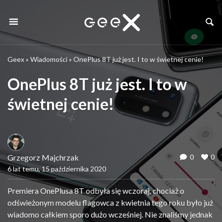
Geex
»
Wiadomości
»
OnePlus 8T już jest. I to w świetnej cenie!
OnePlus 8T już jest. I to w
świetnej cenie!
Grzegorz Majchrzak
0
0
6 lat temu, 15 października 2020
Premiera OnePlusa 8T odbyła się wczoraj, chociaż o
odświeżonym modelu flagowca z kwietnia tego roku było już
wiadomo całkiem sporo dużo wcześniej. Nie znaliśmy jednak