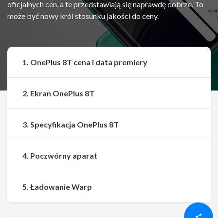
oficjalnych cen, a te przedstawiają się naprawdę dobrze. To
może być nowy król stosunku jakości do ceny.
1. OnePlus 8T cena i data premiery
2. Ekran OnePlus 8T
3. Specyfikacja OnePlus 8T
4. Poczwórny aparat
Udostępnij
Udostępnij
5. Ładowanie Warp