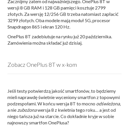
Zacznijmy zatem od najważniejszego. OnePlus 8T w
wersji 8 GB RAM i 128 GB pamięci kosztuje 2799
złotych. Za wersję 12/256 GB trzeba natomiast zapłacić
3299 złotych. Oba modele mają moduł 5G, procesor
Snapdragon 865 i ekran 120 Hz.
OnePlus 8T zadebiutuje na rynku już 20 października.
Zamówienia można składać już dzisiaj.
Zobacz OnePlus 8T w x-kom
Jeśli testy potwierdzą jakość smartfonów, to będziemy
mieli naprawdę świetnie wyceniony smartfon z topowymi
podzespołami. W końcu wersja 8T to mocno
odświeżona
,
a nie
zubożona
wersja 8 z kwietnia tego roku… a jest od
niego tańsza już na starcie. Co dokładnie kryje w sobie
najnowszy smartfon OnePlusa?