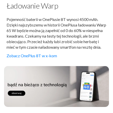
Ładowanie Warp
Pojemność baterii w OnePlusie 8T wynosi 4500 mAh.
Dzięki najszybszemu w historii OnePlusa ładowaniu Warp
65 W będzie można ją zapełnić od 0 do 60% w niespełna
kwadrans. Czekamy na testy tej technologii, ale brzmi
obiecująco. Przecież każdy lubi zrobić sobie herbatę i
mieć w tym czasie naładowany smartfon na resztę dnia.
Zobacz OnePlus 8T w x-kom