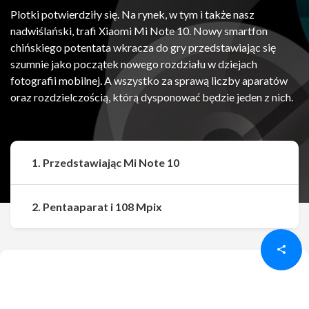
Plotki potwierdziły się. Na rynek, w tym i także nasz
nadwiślański, trafi Xiaomi Mi Note 10. Nowy smartfon
chińskiego potentata wkracza do gry przedstawiając się
szumnie jako początek nowego rozdziału w dziejach
fotografii mobilnej. A wszystko za sprawą liczby aparatów
oraz rozdzielczością, którą dysponować będzie jeden z nich.
1. Przedstawiając Mi Note 10
Udostępnij
Udostępnij
2. Pentaaparat i 108 Mpix