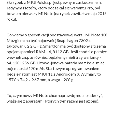
Skrzypek z MIUIPolska.pl jest pewnym zaskoczeniem.
Jedynym Note’m, który doczekał się wariantu Pro, był
bowiem pierwszy Mi Note (na rynek zawitał w maju 2015
roku).
Co wiemy o specyfikacji podstawowej wersji Mi Note 10?
Mózgiem ma być najpewniej Snapdragon 730G o
taktowaniu 2,2 GHz. Smartfon ma być dostępny z trzema
opcjami pamięci RAM – 6, 8 i 12 GB. Jeśli chodzi o pamięć
wewnętrzną, tu również będziemy mieli trzy warianty –
64, 128 i 256 GB. Litowo-jonowa bateria ma z kolei mieć
pojemność 5170 mAh. Startowym oprogramowaniem
będzie natomiast MIUI 11 z Androidem 9. Wymiary to
157,8 x 74,2 x 9,67 mm, a waga – 208 g.
To, czym nowy Mi Note chce naprawdę mocno uderzyć,
wiąże się z aparatami, których tym razem jest aż pięć.