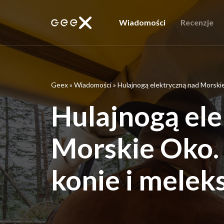
Wiadomości
Recenzje
Geex
»
Wiadomości
»
Hulajnogą elektryczną nad Morskie
Hulajnogą el
Morskie Oko. 
konie i melek