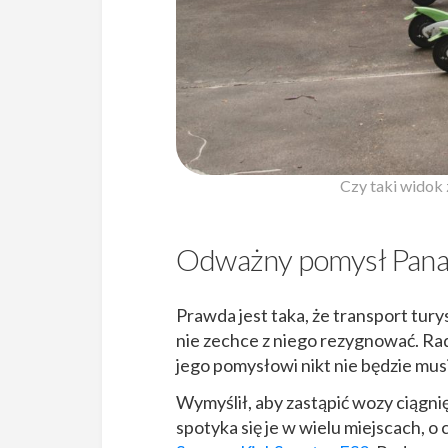
Czy taki widok
Odważny pomysł Pana
Prawda jest taka, że transport tury
nie zechce z niego rezygnować. Ra
jego pomysłowi nikt nie będzie musi
Wymyślił, aby zastąpić wozy ciągni
spotyka się je w wielu miejscach, o