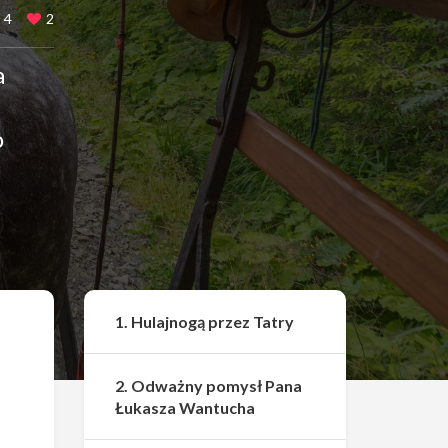
4
2
a
o
Udostępnij
1. Hulajnogą przez Tatry
2. Odważny pomysł Pana
Łukasza Wantucha