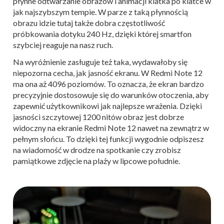
płynne odtwarzanie obrazów i animacji klatka po klatce w
jak najszybszym tempie. W parze z taką płynnością
obrazu idzie tutaj także dobra częstotliwość
próbkowania dotyku 240 Hz, dzięki której smartfon
szybciej reaguje na nasz ruch.
Na wyróżnienie zasługuje też taka, wydawałoby się
niepozorna cecha, jak jasność ekranu. W Redmi Note 12
ma ona aż 4096 poziomów. To oznacza, że ekran bardzo
precyzyjnie dostosowuje się do warunków otoczenia, aby
zapewnić użytkownikowi jak najlepsze wrażenia. Dzięki
jasności szczytowej 1200 nitów obraz jest dobrze
widoczny na ekranie Redmi Note 12 nawet na zewnątrz w
pełnym słońcu. To dzięki tej funkcji wygodnie odpiszesz
na wiadomość w drodze na spotkanie czy zrobisz
pamiątkowe zdjęcie na plaży w lipcowe południe.