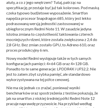
atuty, a co z jego wnętrzem? Tutaj, patrząc na
specyfikację, przestaje być już tak kolorowo. Pod maską
czeka typowo budżetowe wyposażenie. Smartfon
napędza procesor Snapdragon 685, który jest lekko
podrasowaną wersją jednostki zastosowanej w
ubiegłorocznym Redmi Note 11. W zasadzie jedyna
istotna zmiana to częstotliwość taktowania czterech
mocniejszych rdzeni, które została zwiększona z 2,4 do
2,8 GHz. Bez zmian zostało GPU, to Adreno 610, oraz
proces produkcyjny 6 nm.
Nowy model Redmi występuje także w tych samych
konfiguracjach pamięci: 4+64 GB oraz 4+128 GB.
Ponadto to te same generacje: LPDDR4X i UFS2.2. Nie
jest to zatem zbyt szybka pamięć, ale standardowo
wykorzystywana na tej półce cenowej.
Nie ma się jednak co zrażać, ponieważ wyniki
benchmarków oraz spostrzeżenia z testów pokazują, że
jak na smartfon z niskiej średniej półki Redmi Note 12
pracuje naprawdę przyzwoicie. Na przykład według