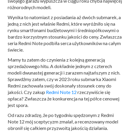
swojego garażu wypuszcza w ciągu roku chyba najwięcej
różnorodnych modeli.
Wynika to natomiast z posiadania aż dwóch submarek, a
jedną z nich jest właśnie Redmi, które wyróżniło się na
rynku smartfonami budżetowymi i średniopółkowymi o
bardzo korzystnym stosunku jakości do ceny. Zwłaszcza
seria Redmi Note podbiła serca użytkowników na całym
świecie.
Mamy tu zatem do czynienia z kolejną generacją
sprzedażowego hitu. A dokładnie jednym z czterech
modeli dwunastej generacji i zarazem najtańszym z nich.
Sprawdźmy zatem, czy w 2023 roku submarka Xiaomi
Redmi zachowała swój doskonały stosunek ceny do
jakości. Czy zakup
Redmi Note 12
rzeczywiście się
opłaca? Zwłaszcza że konkurencja na tej półce cenowej
jest spora.
Od razu zdradzę, że po tygodniu spędzonym z Redmi
Note 12 mój sceptycyzm zmalał, a recenzowany model
obronił się całkiem przyzwoitą jakością działania.