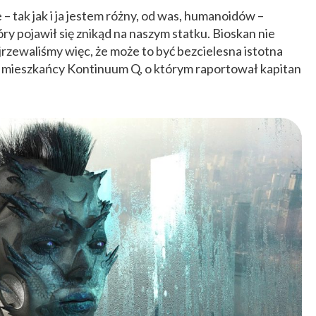
– tak jak i ja jestem różny, od was, humanoidów –
ry pojawił się znikąd na naszym statku. Bioskan nie
rzewaliśmy więc, że może to być bezcielesna istotna
k mieszkańcy Kontinuum Q, o którym raportował kapitan