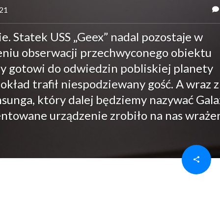
021
ie. Statek USS „Geex” nadal pozostaje w
eniu obserwacji przechwyconego obiektu
y gotowi do odwiedzin pobliskiej planety
okład trafił niespodziewany gość. A wraz 
sunga, który dalej będziemy nazywać Gala
entowane urządzenie zrobiło na nas wraże