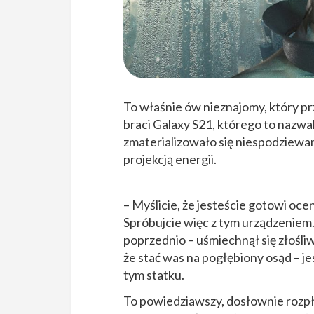
To właśnie ów nieznajomy, który pr
braci Galaxy S21, którego to nazwa
zmaterializowało się niespodziewani
projekcją energii.
– Myślicie, że jesteście gotowi oce
Spróbujcie więc z tym urządzeniem. 
poprzednio – uśmiechnął się złośli
że stać was na pogłębiony osąd – je
tym statku.
To powiedziawszy, dosłownie rozpł