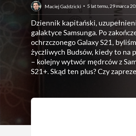
5 lat temu, 29 marca 2
Maciej Gaździcki
Dziennik kapitański, uzupełnien
galaktyce Samsunga. Po zakończ
ochrzczonego Galaxy S21, byliśm
życzliwych Budsów, kiedy to na p
– kolejny wytwór mędrców z Sam
S21+. Skąd ten plus? Czy zaprez