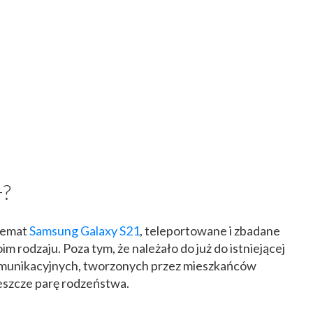
+?
 temat
Samsung Galaxy S21
, teleportowane i zbadane
m rodzaju. Poza tym, że należało do już do istniejącej
komunikacyjnych, tworzonych przez mieszkańców
jeszcze parę rodzeństwa.