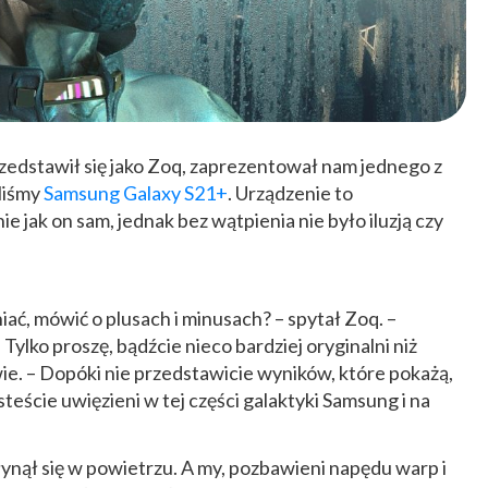
zedstawił się jako Zoq, zaprezentował nam jednego z
liśmy
Samsung Galaxy S21+
. Urządzenie to
e jak on sam, jednak bez wątpienia nie było iluzją czy
niać, mówić o plusach i minusach? – spytał Zoq. –
Tylko proszę, bądźcie nieco bardziej oryginalni niż
wie. – Dopóki nie przedstawicie wyników, które pokażą,
steście uwięzieni w tej części galaktyki Samsung i na
ynął się w powietrzu. A my, pozbawieni napędu warp i