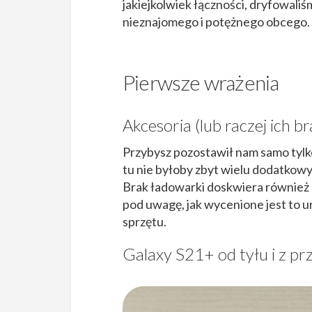
jakiejkolwiek łączności, dryfowali
nieznajomego i potężnego obcego.
Pierwsze wrażenia
Akcesoria (lub raczej ich br
Przybysz pozostawił nam samo tylko
tu nie byłoby zbyt wielu dodatkowy
Brak ładowarki doskwiera również d
pod uwagę, jak wycenione jest to u
sprzętu.
Galaxy S21+ od tyłu i z pr