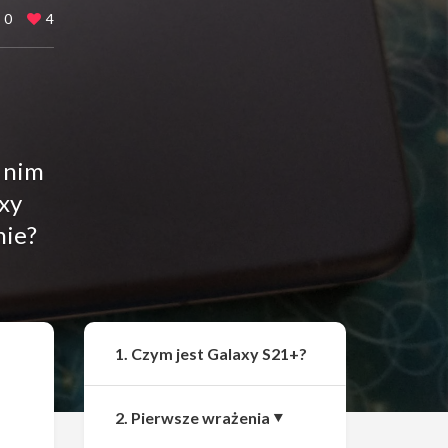
0
4
z nim
xy
nie?
Udostępnij
1. Czym jest Galaxy S21+?
2. Pierwsze wrażenia