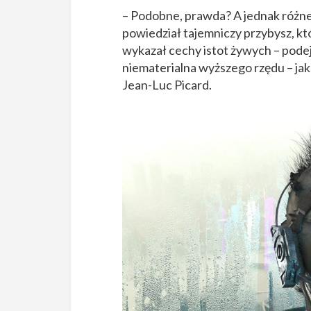
– Podobne, prawda? A jednak różne 
powiedział tajemniczy przybysz, któ
wykazał cechy istot żywych – podej
niematerialna wyższego rzędu – ja
Jean-Luc Picard.