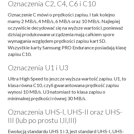
Oznaczenia C2, C4, C6 i C10
Oznaczenie C mówi o prędkości zapisu. I tak kolejno
mamy 2 MB/s, 4 MB/s, 6 MB/s oraz 10 MB/s. Najlepiej
oczywiście decydować się na wyższe wartości, ponieważ
dzisiaj produkowane urządzenia mają całkiem spore
wymagania względem prędkości zapisu kart SD.
Wszystkie karty Samsung PRO Endurance posiadają klasę
zapisu C10.
Oznaczenia U1 i U3
Ultra High Speed to jeszcze wyższa wartość zapisu. U1, to
klasa równa C10, czyli gwarantowana prędkość zapisu
wynosi 10 MB/s. U3 natomiast to klasa zapisu o
minimalnej prędkości równej 30 MB/s.
Oznaczenia UHS-I, UHS-II oraz UHS-
III (lub po prostu I,II,III)
Ewolucją standardu UHS 1 i 3, jest standard UHS-I, UHS-