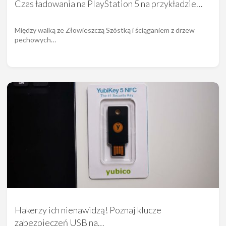
Czas ładowania na PlayStation 5 na przykładzie…
Między walką ze Złowieszczą Szóstką i ściąganiem z drzew
pechowych…
Hakerzy ich nienawidzą! Poznaj klucze
zabezpieczeń USB na…