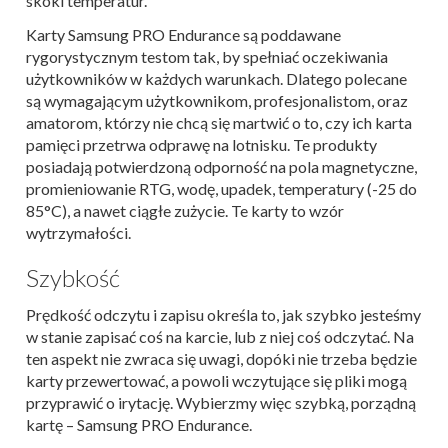
skoki temperatur.
Karty Samsung PRO Endurance są poddawane
rygorystycznym testom tak, by spełniać oczekiwania
użytkowników w każdych warunkach. Dlatego polecane
są wymagającym użytkownikom, profesjonalistom, oraz
amatorom, którzy nie chcą się martwić o to, czy ich karta
pamięci przetrwa odprawę na lotnisku. Te produkty
posiadają potwierdzoną odporność na pola magnetyczne,
promieniowanie RTG, wodę, upadek, temperatury (-25 do
85°C), a nawet ciągłe zużycie. Te karty to wzór
wytrzymałości.
Szybkość
Prędkość odczytu i zapisu określa to, jak szybko jesteśmy
w stanie zapisać coś na karcie, lub z niej coś odczytać. Na
ten aspekt nie zwraca się uwagi, dopóki nie trzeba będzie
karty przewertować, a powoli wczytujące się pliki mogą
przyprawić o irytację. Wybierzmy więc szybką, porządną
kartę – Samsung PRO Endurance.