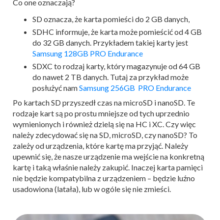
Co one oznaczają?
SD oznacza, że karta pomieści do 2 GB danych,
SDHC informuje, że karta może pomieścić od 4 GB
do 32 GB danych. Przykładem takiej karty jest
Samsung 128GB PRO Endurance
SDXC to rodzaj karty, który magazynuje od 64 GB
do nawet 2 TB danych. Tutaj za przykład może
posłużyć nam
Samsung 256GB PRO Endurance
Po kartach SD przyszedł czas na microSD i nanoSD. Te
rodzaje kart są po prostu mniejsze od tych uprzednio
wymienionych i również dzielą się na HC i XC. Czy więc
należy zdecydować się na SD, microSD, czy nanoSD? To
zależy od urządzenia, które kartę ma przyjąć. Należy
upewnić się, że nasze urządzenie ma wejście na konkretną
kartę i taką właśnie należy zakupić. Inaczej karta pamięci
nie będzie kompatybilna z urządzeniem – będzie luźno
usadowiona (latała), lub w ogóle się nie zmieści.