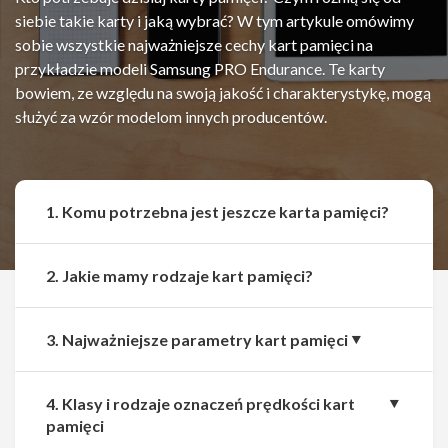
siebie takie karty i jaką wybrać? W tym artykule omówimy
sobie wszystkie najważniejsze cechy kart pamięci na
przykładzie modeli Samsung PRO Endurance. Te karty
bowiem, ze względu na swoją jakość i charakterystykę, mogą
służyć za wzór modelom innych producentów.
1. Komu potrzebna jest jeszcze karta pamięci?
2. Jakie mamy rodzaje kart pamięci?
3. Najważniejsze parametry kart pamięci
4. Klasy i rodzaje oznaczeń prędkości kart
pamięci