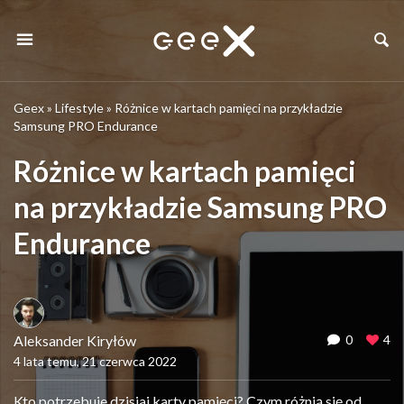
Geex
»
Lifestyle
»
Różnice w kartach pamięci na przykładzie
Samsung PRO Endurance
Różnice w kartach pamięci
na przykładzie Samsung PRO
Endurance
Aleksander Kiryłów
0
4
4 lata temu, 21 czerwca 2022
Kto potrzebuje dzisiaj karty pamięci? Czym różnią się od