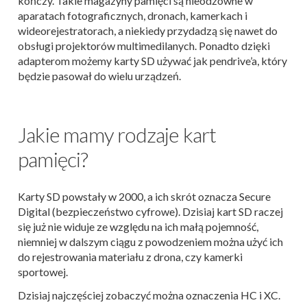
kończy. Takie magazyny pamięci są nieodzowne w
aparatach fotograficznych, dronach, kamerkach i
wideorejestratorach, a niekiedy przydadzą się nawet do
obsługi projektorów multimedilanych. Ponadto dzięki
adapterom możemy karty SD używać jak pendrive’a, który
będzie pasował do wielu urządzeń.
Jakie mamy rodzaje kart
pamięci?
Karty SD powstały w 2000, a ich skrót oznacza Secure
Digital (bezpieczeństwo cyfrowe). Dzisiaj kart SD raczej
się już nie widuje ze względu na ich małą pojemność,
niemniej w dalszym ciągu z powodzeniem można użyć ich
do rejestrowania materiału z drona, czy kamerki
sportowej.
Dzisiaj najczęściej zobaczyć można oznaczenia HC i XC.