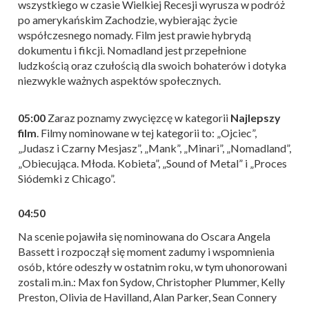
wszystkiego w czasie Wielkiej Recesji wyrusza w podróż
po amerykańskim Zachodzie, wybierając życie
współczesnego nomady. Film jest prawie hybrydą
dokumentu i fikcji. Nomadland jest przepełnione
ludzkością oraz czułością dla swoich bohaterów i dotyka
niezwykle ważnych aspektów społecznych.
05:00
Zaraz poznamy zwycięzcę w kategorii
Najlepszy
film
. Filmy nominowane w tej kategorii to: „Ojciec”,
„Judasz i Czarny Mesjasz”, „Mank”, „Minari”, „Nomadland”,
„Obiecująca. Młoda. Kobieta”, „Sound of Metal” i „Proces
Siódemki z Chicago”.
04:50
Na scenie pojawiła się nominowana do Oscara Angela
Bassett i rozpoczął się moment zadumy i wspomnienia
osób, które odeszły w ostatnim roku, w tym uhonorowani
zostali m.in.: Max fon Sydow, Christopher Plummer, Kelly
Preston, Olivia de Havilland, Alan Parker, Sean Connery