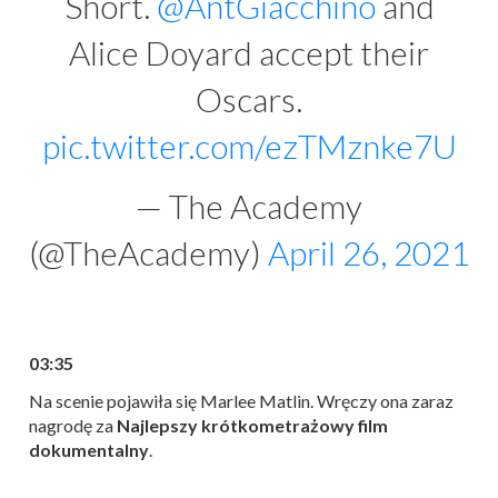
Short.
@AntGiacchino
and
Alice Doyard accept their
Oscars.
pic.twitter.com/ezTMznke7U
— The Academy
(@TheAcademy)
April 26, 2021
03:35
Na scenie pojawiła się Marlee Matlin. Wręczy ona zaraz
nagrodę za
Najlepszy krótkometrażowy film
dokumentalny
.