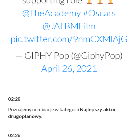
@TheAcademy
#Oscars
@JATBMFilm
pic.twitter.com/9nmCXMlAjG
— GIPHY Pop (@GiphyPop)
April 26, 2021
02:28
Poznajemy nominacje w kategorii
Najlepszy aktor
drugoplanowy.
02:26