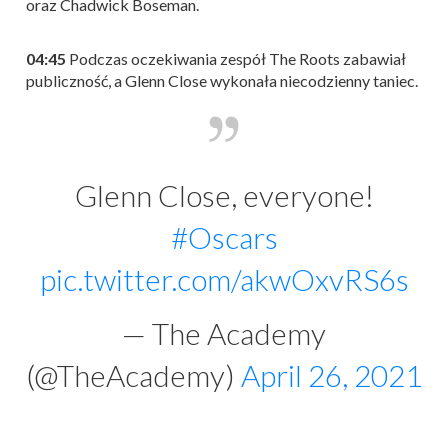
oraz Chadwick Boseman.
04:45
Podczas oczekiwania zespół The Roots zabawiał
publiczność, a Glenn Close wykonała niecodzienny taniec.
Glenn Close, everyone!
#Oscars
pic.twitter.com/akwOxvRS6s
— The Academy
(@TheAcademy)
April 26, 2021