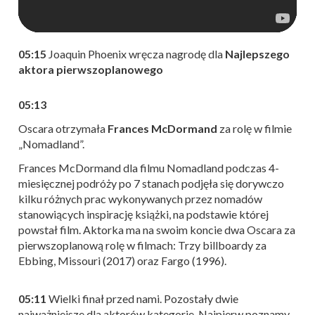
05:15
Joaquin Phoenix wręcza nagrodę dla
Najlepszego
aktora pierwszoplanowego
05:13
Oscara otrzymała
Frances McDormand
za rolę w filmie
„Nomadland”.
Frances McDormand dla filmu Nomadland podczas 4-
miesięcznej podróży po 7 stanach podjęła się dorywczo
kilku różnych prac wykonywanych przez nomadów
stanowiących inspirację książki, na podstawie której
powstał film. Aktorka ma na swoim koncie dwa Oscara za
pierwszoplanową rolę w filmach: Trzy billboardy za
Ebbing, Missouri (2017) oraz Fargo (1996).
05:11
Wielki finał przed nami. Pozostały dwie
najważniejsze dla aktorów kategorie. Najpierw poznamy