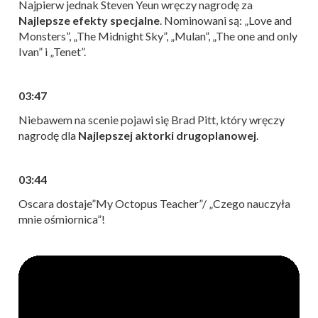
Najpierw jednak Steven Yeun wręczy nagrodę za
N
ajlepsze efekty specjalne
. Nominowani są: „Love and
Monsters”, „The Midnight Sky”, „Mulan”, „The one and only
Ivan” i „Tenet”.
03:47
Niebawem na scenie pojawi się Brad Pitt, który wręczy
nagrodę dla
Najlepszej aktorki drugoplanowej
.
03:44
Oscara dostaje”My Octopus Teacher”/ „Czego nauczyła
mnie ośmiornica”!