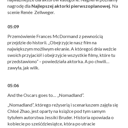
nagrodę dla
Najlepszej aktorki pierwszoplanowej.
Na
scenie Renée Zellweger.
05:09
Przemówienie Frances McDormand z pewnością
przejdzie do historii. „Obejrzyjcie nasz film na
największym możliwym ekranie. A któregoś dnia weźcie
swoich przyjaciół i obejrzyjcie wszystkie filmy, które tu
przedstawiono” – powiedziała aktorka. A po chwili…
zawyła, jak wilk.
05:06
And the Oscars goes to… „Nomadland”.
„Nomadland”, którego reżyserią i scenariuszem zajęła się
Chloé Zhao, jest oparty na książce pod tym samym
tytułem autorstwa Jessiki Bruder. Historia opowiada o
kobiecie po sześćdziesiątce, która po utracie