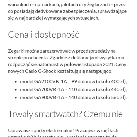
warunkach – np. nurkach, pilotach czy żeglarzach – przez
co posiadają dedykowane zabezpieczenia, sprawdzające
się w najbardziej wymagających sytuacjach.
Cena i dostępność
Zegarki można zarezerwować w przedsprzedaży na
stronie producenta. Zgodnie z deklaracjami wysyłka ma
rozpocząć sie natomiast w połowie listopada 2021. Ceny
nowych Casio G-Shock kształtują się następująco:
model GA2100VB-1A – 99 dolarów (około 400 zł),
model GA700VB-1A – 110 dolarów (około 440 zł),
model GA900VB-1A – 140 dolarów (około 560 zł).
Trwały smartwatch? Czemu nie
Uprawiasz sporty ekstremalne? Pracujesz w ciężkich
warunkach? Nie martw się – wcale nie oznacza to, że