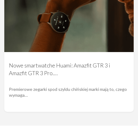
Nowe smartwatche Huami: Amazfit GTR 3 i
Amazfit GTR 3 Pro.…
Premierowe zegarki spod szyldu chińskiej marki mają to, czego
wymaga…