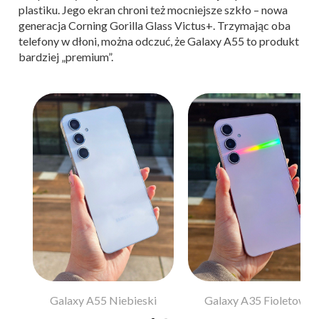
plastiku. Jego ekran chroni też mocniejsze szkło – nowa
generacja Corning Gorilla Glass Victus+. Trzymając oba
telefony w dłoni, można odczuć, że Galaxy A55 to produkt
bardziej „premium”.
y
Galaxy A55 Niebieski
Galaxy A35 Fioletowy