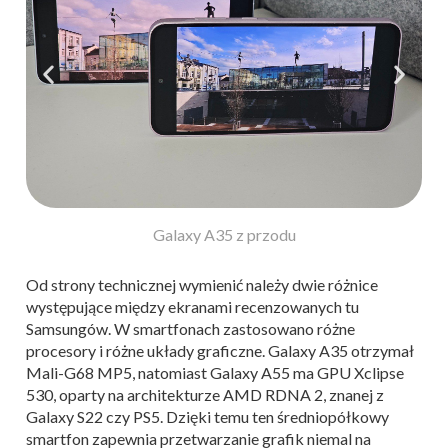
Galaxy A35 z przodu
Od strony technicznej wymienić należy dwie różnice
występujące między ekranami recenzowanych tu
Samsungów. W smartfonach zastosowano różne
procesory i różne układy graficzne. Galaxy A35 otrzymał
Mali-G68 MP5, natomiast Galaxy A55 ma GPU Xclipse
530, oparty na architekturze AMD RDNA 2, znanej z
Galaxy S22 czy PS5. Dzięki temu ten średniopółkowy
smartfon zapewnia przetwarzanie grafik niemal na