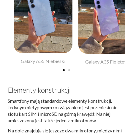
Galaxy A55 Niebieski
y
Galaxy A35 Fioletowy
Elementy konstrukcji
Smartfony mają standardowe elementy konstrukcji.
Jedynym nietypowym rozwiązaniem jest przeniesienie
slotu kart SIM i microSD na górną krawędź. Na niej
umieszczony jest także jeden z mikrofonów.
Na dole znajdują się jeszcze dwa mikrofony, między nimi