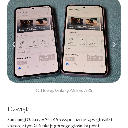
Od lewej: Galaxy A55 vs A35
Dźwięk
Samsungi Galaxy A35 i A55 wyposażone są w głośniki
stereo, z tym że funkcję górnego głośnika pełni