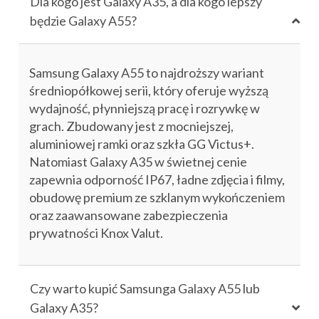
Dla kogo jest Galaxy A35, a dla kogo lepszy
będzie Galaxy A55?
Samsung Galaxy A55 to najdroższy wariant
średniopółkowej serii, który oferuje wyższą
wydajność, płynniejszą pracę i rozrywkę w
grach. Zbudowany jest z mocniejszej,
aluminiowej ramki oraz szkła GG Victus+.
Natomiast Galaxy A35 w świetnej cenie
zapewnia odporność IP67, ładne zdjęcia i filmy,
obudowę premium ze szklanym wykończeniem
oraz zaawansowane zabezpieczenia
prywatności Knox Valut.
Czy warto kupić Samsunga Galaxy A55 lub
Galaxy A35?