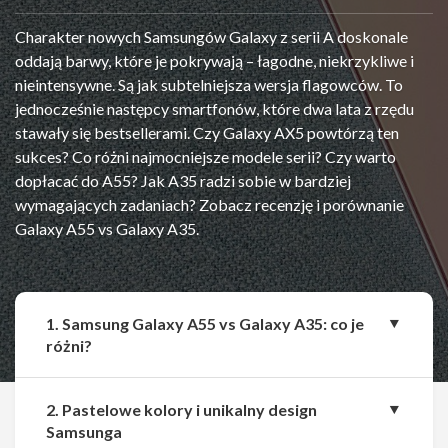
Charakter nowych Samsungów Galaxy z serii A doskonale
oddają barwy, które je pokrywają – łagodne, niekrzykliwe i
nieintensywne. Są jak subtelniejsza wersja flagowców. To
jednocześnie następcy smartfonów, które dwa lata z rzędu
stawały się bestsellerami. Czy Galaxy AX5 powtórzą ten
sukces? Co różni najmocniejsze modele serii? Czy warto
dopłacać do A55? Jak A35 radzi sobie w bardziej
wymagających zadaniach? Zobacz recenzję i porównanie
Galaxy A55 vs Galaxy A35.
1. Samsung Galaxy A55 vs Galaxy A35: co je
różni?
2. Pastelowe kolory i unikalny design
Samsunga