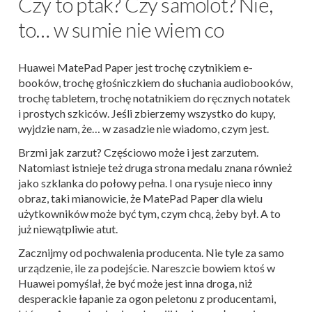
Czy to ptak? Czy samolot? Nie,
to… w sumie nie wiem co
Huawei MatePad Paper jest trochę czytnikiem e-
booków, trochę głośniczkiem do słuchania audiobooków,
trochę tabletem, trochę notatnikiem do ręcznych notatek
i prostych szkiców. Jeśli zbierzemy wszystko do kupy,
wyjdzie nam, że… w zasadzie nie wiadomo, czym jest.
Brzmi jak zarzut? Częściowo może i jest zarzutem.
Natomiast istnieje też druga strona medalu znana również
jako szklanka do połowy pełna. I ona rysuje nieco inny
obraz, taki mianowicie, że MatePad Paper dla wielu
użytkowników może być tym, czym chcą, żeby był. A to
już niewątpliwie atut.
Zacznijmy od pochwalenia producenta. Nie tyle za samo
urządzenie, ile za podejście. Nareszcie bowiem ktoś w
Huawei pomyślał, że być może jest inna droga, niż
desperackie łapanie za ogon peletonu z producentami,