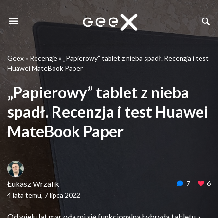
Geex
»
Recenzje
»
„Papierowy” tablet z nieba spadł. Recenzja i test
Huawei MateBook Paper
„Papierowy” tablet z nieba
spadł. Recenzja i test Huawei
MateBook Paper
Łukasz Wrzalik
7
6
4 lata temu, 7 lipca 2022
Od wielu lat marzyła mi się funkcjonalna hybryda tabletu z