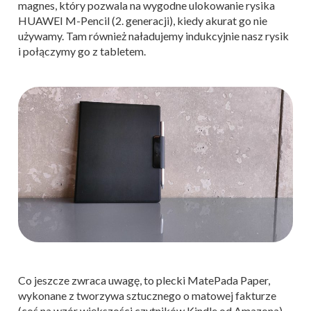
magnes, który pozwala na wygodne ulokowanie rysika
HUAWEI M-Pencil (2. generacji), kiedy akurat go nie
używamy. Tam również naładujemy indukcyjnie nasz rysik
i połączymy go z tabletem.
Co jeszcze zwraca uwagę, to plecki MatePada Paper,
wykonane z tworzywa sztucznego o matowej fakturze
(coś na wzór większości czytników Kindle od Amazona).