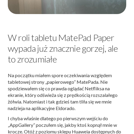
W roli tabletu MatePad Paper
wypada już znacznie gorzej, ale
to zrozumiałe
Na początku miałem spore oczekiwania względem
tabletowej strony „papierowego” MatePada. Nie
spodziewałem się co prawda oglądać Netfliksa na
ekranie, który odświeża się z prędkością rozszalałego
żółwia. Natomiast i tak gdzieś tam tliła się we mnie
nadzieja na aplikacyjne Eldorado.
I chyba właśnie dlatego po pierwszym wejściu do
„AppGallery” poczułem się, jakby ktoś kopnął mnie w
krocze. Otóż z poziomu sklepu Huaweia dostępnych do