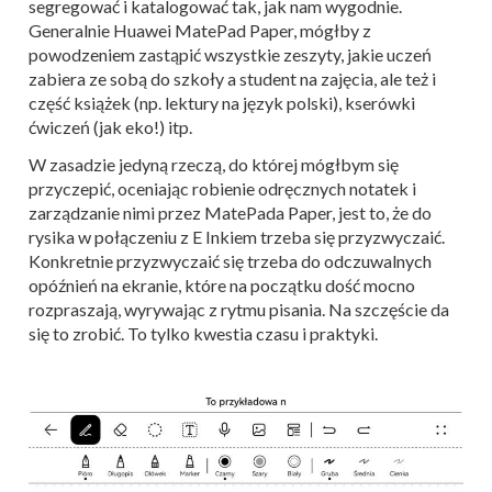
segregować i katalogować tak, jak nam wygodnie.
Generalnie Huawei MatePad Paper, mógłby z
powodzeniem zastąpić wszystkie zeszyty, jakie uczeń
zabiera ze sobą do szkoły a student na zajęcia, ale też i
część książek (np. lektury na język polski), kserówki
ćwiczeń (jak eko!) itp.
W zasadzie jedyną rzeczą, do której mógłbym się
przyczepić, oceniając robienie odręcznych notatek i
zarządzanie nimi przez MatePada Paper, jest to, że do
rysika w połączeniu z E Inkiem trzeba się przyzwyczaić.
Konkretnie przyzwyczaić się trzeba do odczuwalnych
opóźnień na ekranie, które na początku dość mocno
rozpraszają, wyrywając z rytmu pisania. Na szczęście da
się to zrobić. To tylko kwestia czasu i praktyki.