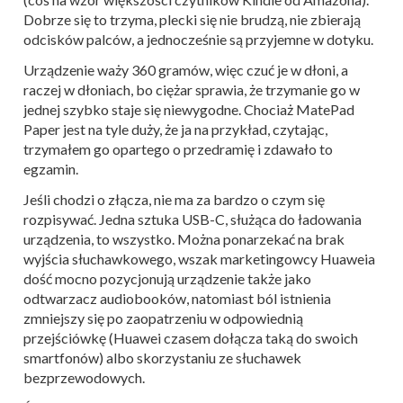
Dobrze się to trzyma, plecki się nie brudzą, nie zbierają
odcisków palców, a jednocześnie są przyjemne w dotyku.
Urządzenie waży 360 gramów, więc czuć je w dłoni, a
raczej w dłoniach, bo ciężar sprawia, że trzymanie go w
jednej szybko staje się niewygodne. Chociaż MatePad
Paper jest na tyle duży, że ja na przykład, czytając,
trzymałem go opartego o przedramię i zdawało to
egzamin.
Jeśli chodzi o złącza, nie ma za bardzo o czym się
rozpisywać. Jedna sztuka USB-C, służąca do ładowania
urządzenia, to wszystko. Można ponarzekać na brak
wyjścia słuchawkowego, wszak marketingowcy Huaweia
dość mocno pozycjonują urządzenie także jako
odtwarzacz audiobooków, natomiast ból istnienia
zmniejszy się po zaopatrzeniu w odpowiednią
przejściówkę (Huawei czasem dołącza taką do swoich
smartfonów) albo skorzystaniu ze słuchawek
bezprzewodowych.