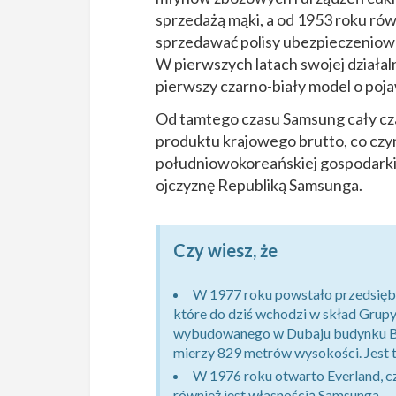
sprzedażą mąki, a od 1953 roku rów
sprzedawać polisy ubezpieczeniowe
W pierwszych latach swojej działal
pierwszy czarno-biały model o poja
Od tamtego czasu Samsung cały czas
produktu krajowego brutto, co czyn
południowokoreańskiej gospodarki
ojczyznę Republiką Samsunga.
Czy wiesz, że
W 1977 roku powstało przedsięb
które do dziś wchodzi w skład Grup
wybudowanego w Dubaju budynku Burd
mierzy 829 metrów wysokości. Jest t
W 1976 roku otwarto Everland, cz
również jest własnością Samsunga.