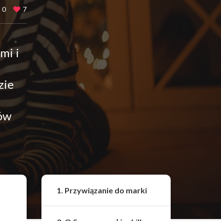
0
7
mi i
zie
ków
Udostępnij
1. Przywiązanie do marki