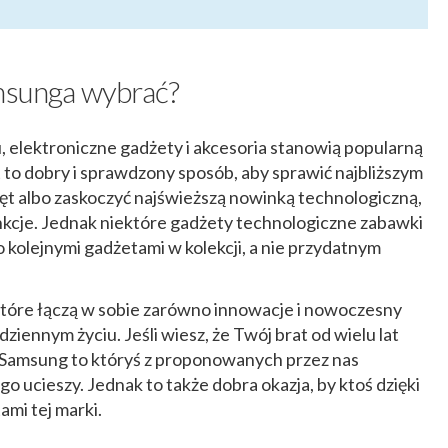
amsunga wybrać?
 elektroniczne gadżety i akcesoria stanowią popularną
t to dobry i sprawdzony sposób, aby sprawić najbliższym
ęt albo zaskoczyć najświeższą nowinką technologiczną,
cje. Jednak niektóre gadżety technologiczne zabawki
o kolejnymi gadżetami w kolekcji, a nie przydatnym
które łączą w sobie zarówno innowacje i nowoczesny
dziennym życiu. Jeśli wiesz, że Twój brat od wielu lat
 Samsung to któryś z proponowanych przez nas
o ucieszy. Jednak to także dobra okazja, by ktoś dzięki
ami tej marki.