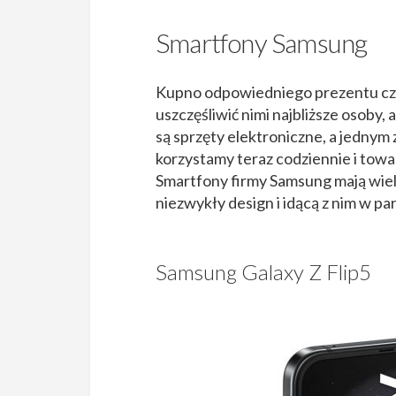
Smartfony Samsung
Kupno odpowiedniego prezentu czę
uszczęśliwić nimi najbliższe osoby,
są sprzęty elektroniczne, a jednym 
korzystamy teraz codziennie i towa
Smartfony firmy Samsung mają wielu w
niezwykły design i idącą z nim w pa
Samsung Galaxy Z Flip5