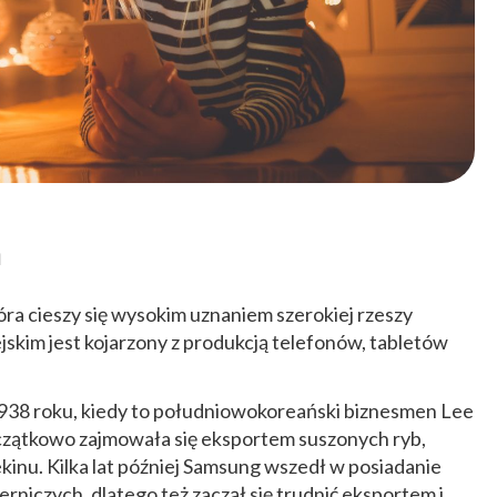
a
óra cieszy się wysokim uznaniem szerokiej rzeszy
skim jest kojarzony z produkcją telefonów, tabletów
ż 1938 roku, kiedy to południowokoreański biznesmen Lee
oczątkowo zajmowała się eksportem suszonych ryb,
inu. Kilka lat później Samsung wszedł w posiadanie
niczych, dlatego też zaczął się trudnić eksportem i