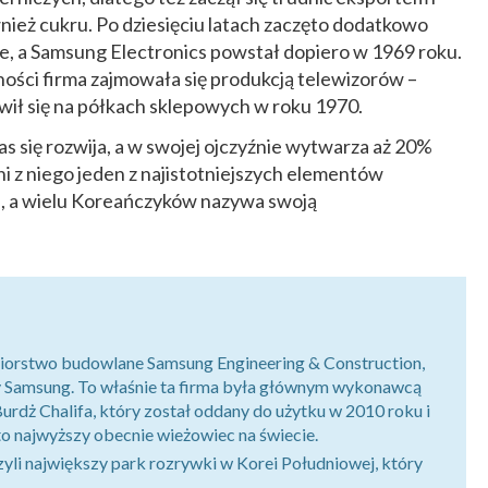
nież cukru. Po dziesięciu latach zaczęto dodatkowo
, a Samsung Electronics powstał dopiero w 1969 roku.
ności firma zajmowała się produkcją telewizorów –
wił się na półkach sklepowych w roku 1970.
 się rozwija, a w swojej ojczyźnie wytwarza aż 20%
i z niego jeden z najistotniejszych elementów
, a wielu Koreańczyków nazywa swoją
iorstwo budowlane Samsung Engineering & Construction,
y Samsung. To właśnie ta firma była głównym wykonawcą
ż Chalifa, który został oddany do użytku w 2010 roku i
o najwyższy obecnie wieżowiec na świecie.
yli największy park rozrywki w Korei Południowej, który