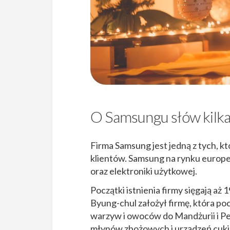
O Samsungu słów kilk
Firma Samsung jest jedną z tych, kt
klientów. Samsung na rynku europej
oraz elektroniki użytkowej.
Początki istnienia firmy sięgają a
Byung-chul założył firmę, która p
warzyw i owoców do Mandżurii i Pek
młynów zbożowych i urządzeń cukier