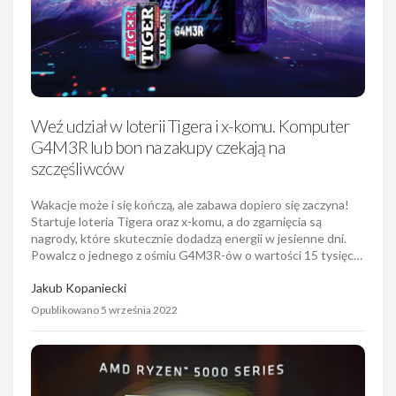
Weź udział w loterii Tigera i x-komu. Komputer
G4M3R lub bon na zakupy czekają na
szczęśliwców
Wakacje może i się kończą, ale zabawa dopiero się zaczyna!
Startuje loteria Tigera oraz x-komu, a do zgarnięcia są
nagrody, które skutecznie dodadzą energii w jesienne dni.
Powalcz o jednego z ośmiu G4M3R-ów o wartości 15 tysięc…
Jakub Kopaniecki
Opublikowano 5 września 2022