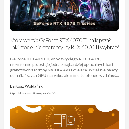
Która wersja GeForce RTX 4070 Ti najlepsza?
Jaki model niereferencyjny RTX 4070 Ti wybrać?
GeForce RTX 4070 Ti, obok zwykłego RTX-a 4070,
niezmiennie pozostaje jedną z najbardziej opłacalnych kart
graficznych z rodziny NVIDIA Ada Lovelace. Wciąż nie należy
do najtańszych GPU na rynku, ale mimo to oferuje wydajnoś…
Bartosz Woldański
Opublikowano 9 sierpnia 2023