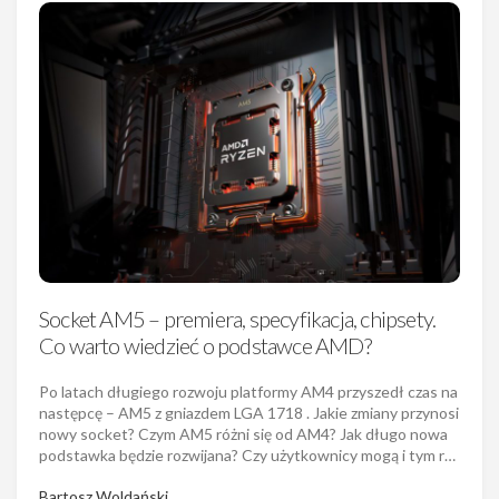
Socket AM5 – premiera, specyfikacja, chipsety.
Co warto wiedzieć o podstawce AMD?
Po latach długiego rozwoju platformy AM4 przyszedł czas na
następcę – AM5 z gniazdem LGA 1718 . Jakie zmiany przynosi
nowy socket? Czym AM5 różni się od AM4? Jak długo nowa
podstawka będzie rozwijana? Czy użytkownicy mogą i tym r…
Bartosz Woldański