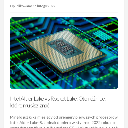
Intel Alder Lake vs Rocket Lake. Oto różnice,
które musisz znać
Minęło już kilka miesięcy od premiery pierwszych procesorów
Intel Alder Lake-S. Jednak dopiero w styczniu 2022 roku do
sprzedaży trafiły nie tylko tańsze CPU i płyty główne, ale też
pierwsze laptopy. Pora więc jeszcze raz, na chłodno, przyjrz…
Bartosz Woldański
Opublikowano 27 stycznia 2022