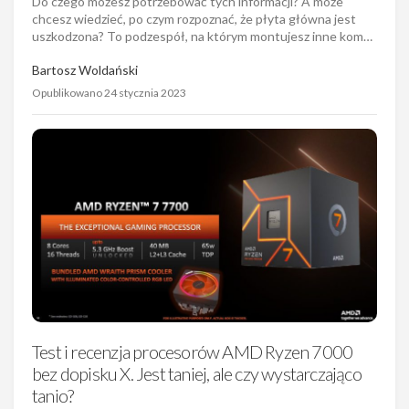
Do czego możesz potrzebować tych informacji? A może
chcesz wiedzieć, po czym rozpoznać, że płyta główna jest
uszkodzona? To podzespół, na którym montujesz inne kom…
Bartosz Woldański
Opublikowano 24 stycznia 2023
Test i recenzja procesorów AMD Ryzen 7000
bez dopisku X. Jest taniej, ale czy wystarczająco
tanio?