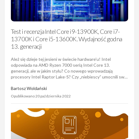
Test i recenzja Intel Core i9-13900K, Core i7-
13700K i Core i5-13600K. Wydajność godna
13. generacji
Ależ się dzieje tej jesieni w świecie hardware’u! Intel
odpowiada na AMD Ryzen 7000 serią Intel Core 13.
generacji, ale w jakim stylu? Co nowego wprowadzają
procesory Intel Raptor Lake-S? Czy „niebiescy” umocnili sw…
Bartosz Woldański
Opublikowano 20 października 2022