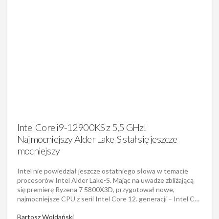
Intel Core i9-12900KS z 5,5 GHz!
Najmocniejszy Alder Lake-S stał się jeszcze
mocniejszy
Intel nie powiedział jeszcze ostatniego słowa w temacie
procesorów Intel Alder Lake-S. Mając na uwadze zbliżającą
się premierę Ryzena 7 5800X3D, przygotował nowe,
najmocniejsze CPU z serii Intel Core 12. generacji – Intel C…
Bartosz Woldański
Opublikowano 15 lutego 2022