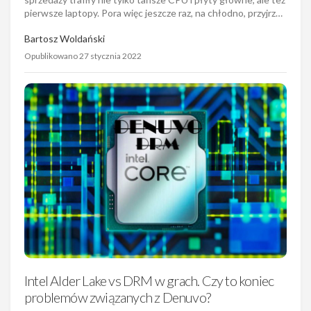
Intel Alder Lake vs DRM w grach. Czy to koniec
problemów związanych z Denuvo?
Choć premiera procesorów Intel Alder Lake okazała się
nader udana, to nie obyło się bez komplikacji. Różnego
rodzaju zabezpieczenia antypirackie, w tym nienawidzone
przez graczy Denuvo, nie polubiły się z hybrydową budową r…
Bartosz Woldański