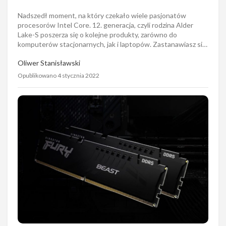
Opublikowano 4 stycznia 2022
Przegląd modeli RAM DDR5. Poznaj
specyfikację i ceny pamięci ADATA, Corsair,
G.SKILL czy Kingston
Pamięci RAM DDR5 pojawiły się na rynku razem z nowymi