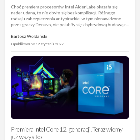
Opublikowano 12 stycznia 2022
Premiera Intel Core 12. generacji. Teraz wiemy
już wszystko
Nadszedł moment, na który czekało wiele pasjonatów
procesorów Intel Core. 12. generacja, czyli rodzina Alder
Lake-S poszerza się o kolejne produkty, zarówno do
komputerów stacjonarnych, jak i laptopów. Zastanawiasz si…
Oliwer Stanisławski