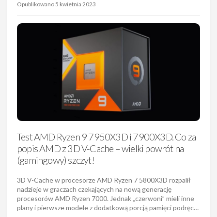
Opublikowano 5 kwietnia 2023
Test AMD Ryzen 9 7950X3D i 7900X3D. Co za
popis AMD z 3D V-Cache – wielki powrót na
(gamingowy) szczyt!
3D V-Cache w procesorze AMD Ryzen 7 5800X3D rozpalił
nadzieje w graczach czekających na nową generację
procesorów AMD Ryzen 7000. Jednak „czerwoni” mieli inne
plany i pierwsze modele z dodatkową porcją pamięci podręc…