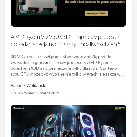
AMD Ryzen 9 9950X3D – najlepszy procesor
do zadań specjalnych i szczyt możliwości Zen 5
3D V-Cache to rozwiązanie stworzone z myślą przede
wszystkim o graczach, ale czy procesory AMD Ryzen z
dopiskiem X3D są przeznaczone tylko dla nich? Czy tego
typu CPU może być wybitne nie tylko w grach, ale także w…
Bartosz Woldański
Opublikowano 12 marca 2025